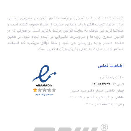
توان با یک پارچه مرطوب تمیز
کرد. تشک پا از مواد PU
انعطاف پذیر نرم ساخته شده
است و دوام عالی است. و به
دلیل استفاده از مواد رسانا با
توجه داشته باشید کلیه اصول و رویه‏‌ها منطبق با قوانین جمهوری اسلامی
کیفیت بالا، تشک پا تاشو و
ایران، قانون تجارت الکترونیک و قانون حمایت از حقوق مصرف کننده است و
قابل حمل است.
متعاقبا کاربر نیز موظف به رعایت قوانین مرتبط با کاربر است. در صورتی که در
قوانین مندرج، رویه‏‌ها و سرویس‏‌ها تغییراتی در آینده ایجاد شود، در همین
صفحه منتشر و به روز رسانی می شود و شما توافق می‏‌کنید که استفاده
مستمر شما از سایت به معنی پذیرش هرگونه تغییر است.
اطلاعات تماس
ساعت پاسخ‌گویی
۹ الی ۱۷ :
۹۱۰۰۶۶۳۰-۰۲۱
تهران، فاطمی، خیابان دکتر سید حسین
فاطمی، بزرگراه شهید گمنام، پلاک: 26.0،
یاس، طبقه: همکف، واحد: 7