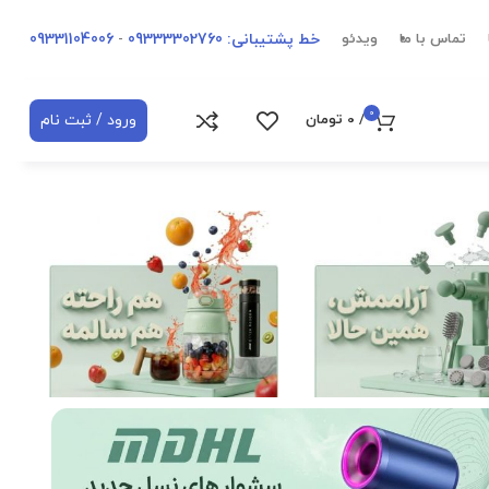
خط پشتیبانی: 09333302760
-
09331104006
تماس با ما
ویدئو
0
ورود / ثبت نام
/
0
تومان
مشاهده محصولات