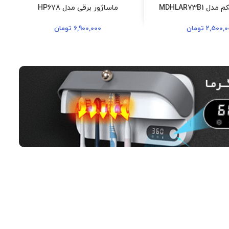
 MDHLAR73B1
ماساژور برقی مدل HP678
2,500,0
تومان
6,900,000
تومان