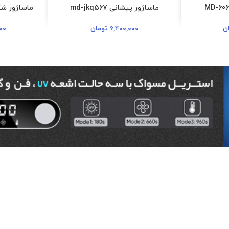
ماساژور پیشانی md-jkq567
ماساژور شکم مدل
ن
6,400,000
تومان
00