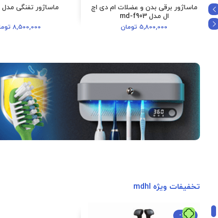
ماساژور برقی بدن و عضلات ام دی اچ
ماساژور تفنگی مدل MD-606
ال مدل md-f903
5,800,000
تومان
8,500,000
توما
تخفیفات ویژه mdhl
-12%