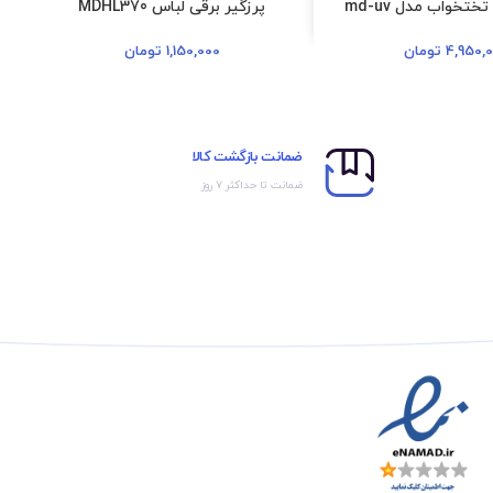
تخواب مدل md-uv
پرزگیر برقی لباس MDHL370
4,950,
تومان
1,150,000
تومان
ضمانت بازگشت کالا
ضمانت تا حداکثر ۷ روز