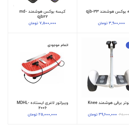
بوکس هوشمند qjb-33
کیسه بوکس هوشمند md-
qjb22
3,900,000
تومان
7,500,000
تومان
اتمام موجودی
تر برقی هوشمند Knee
ویبراتور لاغری ایستاده MDHL-
2006
39,600,000
تومان
25,000,000
تومان
45,000