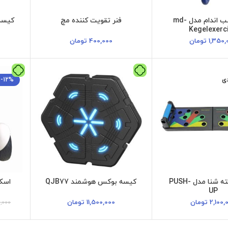
ابزار تناسب اندام مدل md-
فنر تقویت کننده مچ
کیسه 
Kegelexerc
1,350,
تومان
400,000
تومان
دی
-12%
میله و تخته شنا مدل PUSH-
کیسه بوکس هوشمند QJB77
اسکو
UP
2,100,
تومان
11,500,000
تومان
,000