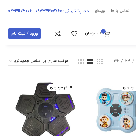
خط پشتیبانی: 09333302760
-
09331104006
تماس با ما
ویدئو
0
ورود / ثبت نام
/
0
تومان
36
24
 موجودی
اتمام موجودی