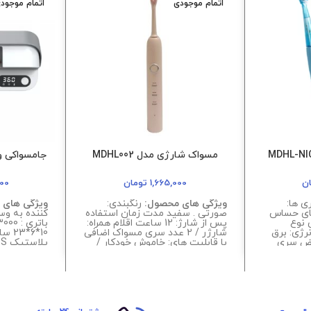
اتمام موجودی
اتمام موجود
مسواک شارژی مدل MDHL002
ن
1,665,000
تومان
000
 ها:
ویژگی های محصول:
رنگبندی:
ویژگی های 
های حساس
صورتی . سفید مدت زمان استفاده
 نوع
پس از شارژ: 12 ساعت اقلام همراه:
رژی: برق
شارژر / 2 عدد سری مسواک اضافی
10*6
یض سری
با قابلیت های: خاموش خودکار /
پلاستیک ABS / وزن: 420 گرم
اقلام همراه: کابل شارژ ۲ سری
تعویض سری / طراحی ارگونومیک
اضافه / مدت زمان شارژ: 4 ساعت
نوع حرکت: لرزشی / منبع انرژی:
ز شارژ:
برق شهری / مدت زمان شارژ: 2
ساعت
ندی مناسب