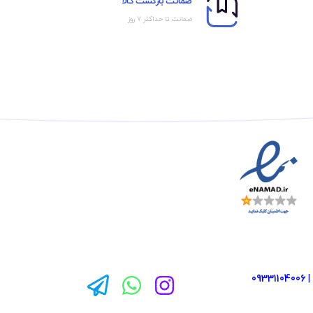
ضمانت بازگشت کالا
ضمانت تا حداکثر ۷ روز
09331104006
|