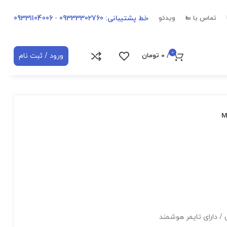
خط پشتیبانی: 09333302760
-
09331104006
تماس با ما
ویدئو
0
ورود / ثبت نام
/
0
تومان