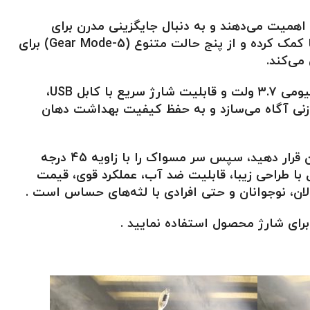
ود اهمیت می‌دهند و به دنبال جایگزینی مدرن برای
مسواک دستی هستند. این مسواک برقی با تکنولوژی ویبره صوتی (Sonic Vibrations) به پاک‌سازی عمقی دندان‌ها کمک کرده و از پنج حالت متنوع (5-Gear Mode) برای
می‌کند.
استاندارد ضد آب IPX7 باعث می‌شود بتوانید با خیال راحت آن را استفاده کنید، و با داشتن باتری قابل شارژ لیتیومی ۳.۷ ولت و قابلیت شارژ سریع با کابل USB،
ما را از زمان تعویض ناحیه‌ی مسواک‌زنی آگاه می‌سازد و به حفظ کیفیت بهداشت دهان
استفاده از مسواک برقی مدل MD821 بسیار ساده است: ابتدا برس را مرطوب کرده و مقدار کمی خمیردندان روی آن قرار دهید، سپس سر مسواک را با زاویه ۴۵ درجه
با طراحی زیبا، قابلیت ضد آب، عملکرد قوی، قیمت
الان، نوجوانان و حتی افرادی با لثه‌های حساس است .