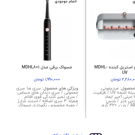
ی
اتمام موجودی
جامسواکی و استریل کننده MDHL-
مسواک برقی مدل MDHL801
UV
2,280,
تومان
1,990,000
تومان
محصول:
ضدعفونی
ویژگی های محصول:
سری ها: سری
و
کننده به وسیله اشعه UV / ظرفیت
معمولی / سری دندان های حساس
م
باتری : 3000 میلی آمپر ابعاد:
/ سری تمیز کنندگی قوی اقلام
ح
*23 سانتی متر / جنس:
همراه: 4 سری اضافه / استند شارژ
م
/ جعبه مخصوص نگهداری مسواک
مدت زمان استفاده پس از شارژ: 12
ساعت نوع حرکت: چرخشی /
ل
لرزشی منبع انرژی: کابل USB مدت
زمان شارژ: 2 ساعت