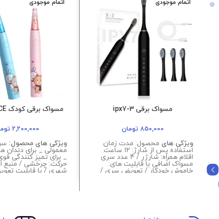
اتمام موجودی
اتمام موجودی
مسواک برقی ipx7-3
مسواک برقی کودک MDHL-NICE
850,000
تومان
2,200,000
توما
ویژگی های
محصول: مدت زمان
ویژگی های محصول:
سری
استفاده پس از شارژ: 12 ساعت
معمولی _ برای دندان 
اقلام همراه: شارژر / 4 عدد سری
_ برای تمیز کنندگی قوی
مسواک اضافی با قابلیت های:
حرکت: چرخشی / منبع ان
خاموش خودکار / تعویض سری /
شهری / با قابلیت تعو
طراحی ارگونومیک نوع حرکت:
لرزشی / منبع انرژی: برق شهری /
مدت زمان شارژ: 2 ساعت
مدت زمان استفاده پس ا
180 دقیقه / 3 مود حرکتی
دارای ۳ سری بسته ب
برای هدیه