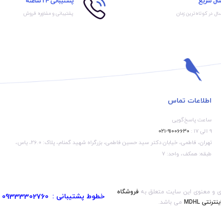
سال سریع
پشتیبانی 24 ساعته
ال در کوتاه‌ترین زمان
پشتیبانی و مشاوره فروش
اطلاعات تماس
ساعت پاسخ‌گویی
۹ الی ۱۷ :
۹۱۰۰۶۶۳۰-۰۲۱
تهران، فاطمی، خیابان دکتر سید حسین فاطمی، بزرگراه شهید گمنام، پلاک: 26.0، یاس،
طبقه: همکف، واحد: 7
ی و معنوی این سایت متعلق به
فروشگاه
خطوط پشتیبانی :
09333302760
ینترنتی MDHL
می باشد.