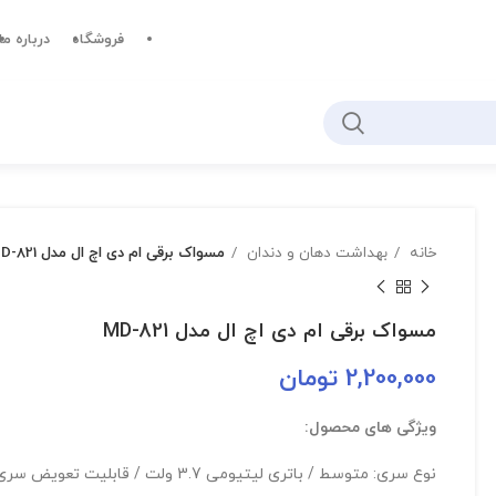
فروشگاه
درباره ما
خانه
بهداشت دهان و دندان
مسواک برقی ام دی اچ ال مدل MD-821
مسواک برقی ام دی اچ ال مدل MD-821
2,200,000
تومان
ویژگی های محصول:
نوع سری: متوسط / باتری لیتیومی 3.7 ولت / قابلیت تعویض سری / دارای تایمر هوشمند