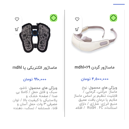
ماساژور گردن mdhl069
ماساژور الکتریکی پا mdhl
4,500,000
تومان
990,000
تومان
ویژگی های محصول:
نوع
ویژگی های محصول:
تاشو،
ماساژ: حرکتی، گرمایی /
سبک و قابل حمل / کاملا بی
قابلیت تنظیم بر اساس ماساژ
صدا / صفحه خشک و
ملایم یا درمان بافت عمیق
پلاستیکی با کیفیت بالا / توان
منبع انرژی: شارژی / دارای
مصرفی:3 وات حمل آسان و
استاندارد RoSH , FC / اقلام
قابل شستشو / تسکین دهنده
همراه: کابل شارژ / دارای
درد پا / تقویت و احیاکننده
کمپرسور گرم توان خروجی:
عضلات پا / منبع انرژی: برق
26w / دارای حرکت های شبیه
نوع ماساژ: الکتریکی / رنگبندی:
ساز دست / تسکین دهنده
مشکی / مناسب رفع واریس،
هدفمند / رنگبندی: کرم
خارپاشنه و ...