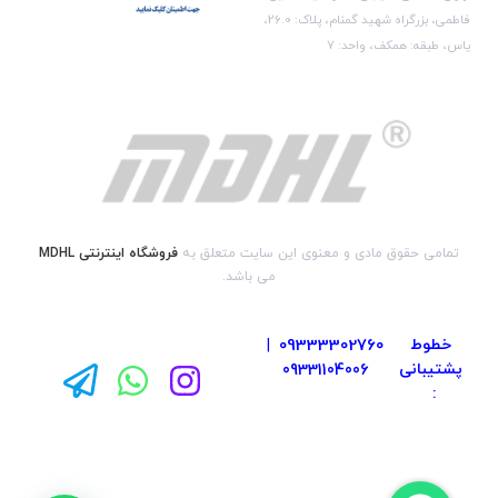
فاطمی، بزرگراه شهید گمنام، پلاک: 26.0،
یاس، طبقه: همکف، واحد: 7
تمامی حقوق مادی و معنوی این سایت متعلق به
فروشگاه اینترنتی MDHL
می باشد.
خطوط
09333302760
|
پشتیبانی
09331104006
: