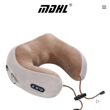
تماشای ویدئو