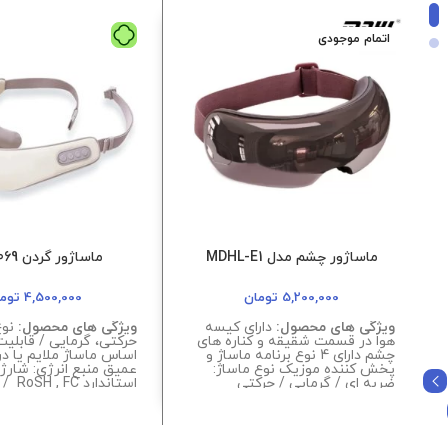
اتمام موجودی
ماساژور چشم مدل MDHL-E1
ماساژور گردن mdhl069
5,200,000
تومان
4,500,000
توم
ویژگی های محصول:
دارای کیسه
ویژگی های محصول:
نوع
هوا در قسمت شقیقه و کناره های
حرکتی، گرمایی / قابلیت
چشم دارای 4 نوع برنامه ماساژ و
اساس ماساژ ملایم یا د
پخش کننده موزیک نوع ماساژ:
عمیق منبع انرژی: شارژی
ضربه ای / گرمایی / حرکتی
استاندا
امکانات ابزار: دکمه روشن و
کابل شارژ / دارای کمپر
خاموش توان مصرفی: 5 وات رنگ
توان خروجی:
بندی: جگری
های شبیه ساز دست / 
دهنده هدفمند / رنگبند