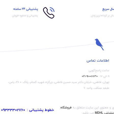
سال سریع
پشتیبانی 24 ساعته
ال در کوتاه‌ترین زمان
پشتیبانی و مشاوره فروش
اطلاعات تماس
ساعت پاسخ‌گویی
۹ الی ۱۷ :
۹۱۰۰۶۶۳۰-۰۲۱
تهران، فاطمی، خیابان دکتر سید حسین فاطمی، بزرگراه شهید گمنام، پلاک: 26.0، یاس،
طبقه: همکف، واحد: 7
ی و معنوی این سایت متعلق به
فروشگاه
خطوط پشتیبانی :
09333302760
ینترنتی MDHL
می باشد.