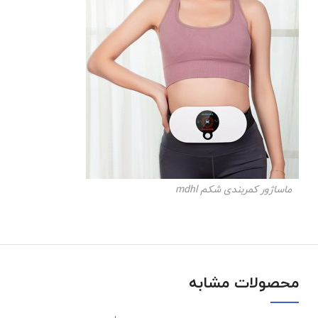
ماساژور کمربندی شکم mdhl
محصولات مشابه