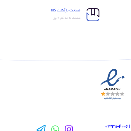
ضمانت بازگشت کالا
ضمانت تا حداکثر ۷ روز
09331104006
|