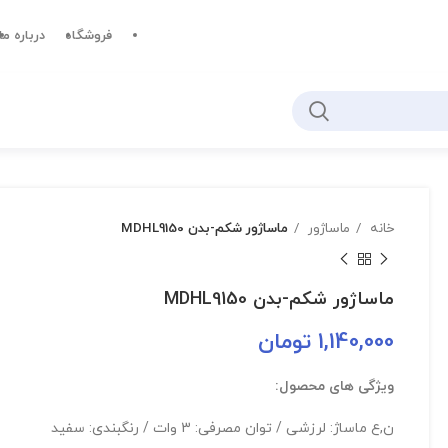
فروشگاه
درباره ما
خانه
ماساژور
ماساژور شکم-بدن MDHL9150
ماساژور شکم-بدن MDHL9150
1,140,000
تومان
ویژگی های محصول:
ن,ع ماساژ: لرزشی / توان مصرفی: 3 وات / رنگبندی: سفید