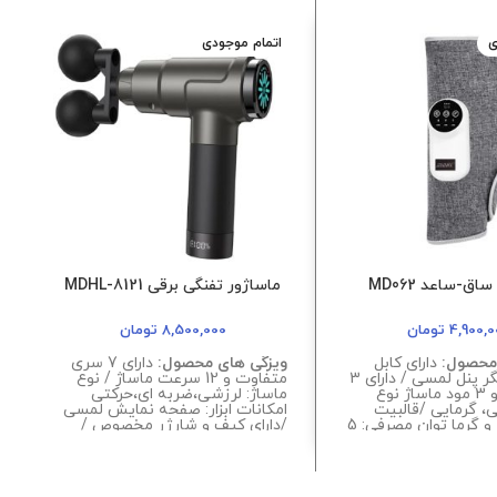
ی
اتمام موجودی
اق-ساعد MD062
ماساژور تفنگی برقی MDHL-8121
4,900,0
تومان
8,500,000
تومان
محصول:
دارای کابل
ویزگی های محصول:
دارای 7 سری
و
شارژ،نمایشگر پنل لمسی / دارای 3
متفاوت و 12 سرعت ماساژ / نوع
ق
مود حرکتی و 3 مود ماساژ نوع
ماساژ: لرزشی،ضربه ای،حرکتی
خ
ی، گرمایی /قالبیت
امکانات ابزار: صفحه نمایش لمسی
تنظیم فشار و گرما توان مصرفی: 5
/دارای کیف و شارژر مخصوص /
ق
دی: مشکی
توان مصرفی: 3200 وات
پ
م
ا
م