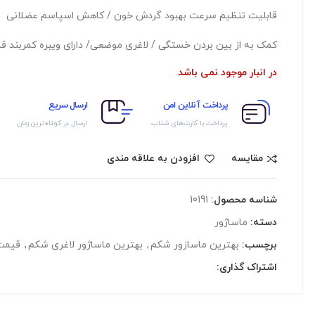
قابلیت تنظیم سرعت بهبود گردش خون / کاهش اسپاسم عضلانی
کمک به از بین بردن خستگی / لاغری موضعی/ دارای ویبره کمربند قا
در انبار موجود نمی باشد
پرداخت آنلاین امن
ارسال سریع
پرداخت با کارت‌های شتاب
ارسال در کوتاه‌ترین زمان
مقایسه
افزودن به علاقه مندی
شناسه محصول:
10191
دسته:
ماساژور
برچسب:
بهترین ماسازور شکم
,
بهترین ماساژور لاغری شکم
,
قیمت 
اشتراک گذاری: