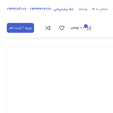
خط پشتیبانی: 09333302760
-
09331104006
تماس با ما
ویدئو
0
ورود / ثبت نام
/
0
تومان