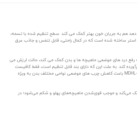
ش می دهد هم به جریان خون بهتر کمک می کند. سطح تنظیم شده با تسمه،
لی استر ساخته شده است که در کمال راحتی، قابل تنفس و جاذب عرق
رفع درد های موضعی ماهیچه ها و بدن کمک می کند، حالت لرزش می
تا نیازهای مختلف شما را برآورده کند. به علت این که دارای بند قابل تنظیم است، فقط کافیست
ماساژور را روی کمر خود قرار دهید و از ماساژ لذت ببرید بی آنکه نگران سر خوردن آن از پشت خود باشید. ماساژور لاغری شکم و بدن برقی مدل MDHL-9150 باعث کاهش چرب های موضعی نواحی مختلف بدن به ویژه
 متفاوت تحریک می‌کند و موجب قوی‌شدن ماهیچه‌های پهلو و شکم می‌شود؛ در