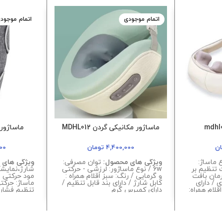
اتمام موجودی
اتمام موجود
ماساژور مکانیکی گردن MDHL012
ماساژور س
ان
4,400,000
تومان
00
 ماساژ:
ویژگی های محصول:
توان مصرفی:
ویژگی های 
 تنظیم بر
6w / نوع ماساژور: لرزشی - حرکتی
رمان بافت
و گرمایی / رنگ: سبز اقلام همراه :
 / دارای
کابل شارژ / دارای بند قابل تنظیم /
ماساژ: حرکت
رد RoSH , FC / اقلام همراه:
دارای کمپرس گرم
سور گرم
وات / رنگبن
 26w / دارای حرکت
تسکین
ی: کرم