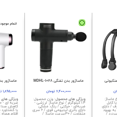
اتمام موجود
عنکبوتی
ماساژور بدن تفنگی 1028-MDHL
ماساژور بدنی تف
ان
6,400,000
تومان
1,895,000
تو
 ماساژ:
ویژگی های محصول:
وزن محصول:
ویژگی های 
ا کابل
1.4 کیلوگرم / نوع ماساژ: لرزشی -
ضربه ای - حر
 / دارای
ضربه‌ای - حرکتی / رنگ: مشکی
کاهش صدا و
 به بهبود
دارای باتری لیتیومی قوی / 6 سری
ردرد /
متفاوت / 30سرعت ماساژ /