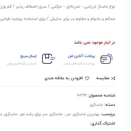
نوع ماساژ: لرزشی – ضربه‌ای – حرکتی / سری انعطاف پذیر / کم وز
محکم و بادوام و مقاوم در برابر سایش / برای استفاده روزمره طراح
در انبار موجود نمی باشد
پرداخت آنلاین امن
ارسال سریع
پرداخت با کارت‌های شتاب
ارسال در کوتاه‌ترین زمان
مقایسه
افزودن به علاقه مندی
شناسه محصول:
10296
دسته:
ماساژور
برچسب:
بهترین ماساژور سر
,
ماساژور سر برای رشد مو
,
ماساژور س
اشتراک گذاری: