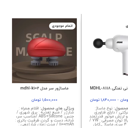
ی
اتمام موجودی
نگی MDHL-8118
ماساژور سر مدل mdhl-k102
مان
–
1,840,000
تومان
1,500,000
تومان
محصول:
نوع ماساژ:
ویژگی های محصول:
اقلام همراه :
و
کتی / دارای فناوری
شارژر / منبع تغذیه : برق شهری /
ح
 لرزش موتور قدرتمند
جنس: ABS+Silicone /مناسب سر،
ا
با گشتاورد بالا توان مصرفی : 7W /
شانه، دست و گردن ظرفیت باتری :
ع
اقلام همراه : 4 سری ماساژ _کابل
1100mAh / مدت زمان شارژدهی :