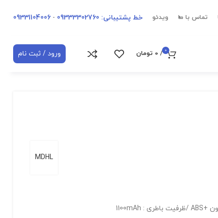
خط پشتیبانی: 09333302760
-
09331104006
تماس با ما
ویدئو
0
ورود / ثبت نام
/
0
تومان
MDHL