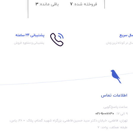
 خاموشی
30سرعت ماساژ
شارژ / غلتک
فروخته شده:
7
باقی مانده:
3
خودکار آرامش بخش / باتری 1000
قابل
میلی آمپر /توان مصرفی: 5 وات /
سبک و قابل
سال سریع
پشتیبانی 24 ساعته
ال در کوتاه‌ترین زمان
پشتیبانی و مشاوره فروش
اطلاعات تماس
ساعت پاسخ‌گویی
۹ الی ۱۷ :
۹۱۰۰۶۶۳۰-۰۲۱
تهران، فاطمی، خیابان دکتر سید حسین فاطمی، بزرگراه شهید گمنام، پلاک: 26.0، یاس،
طبقه: همکف، واحد: 7