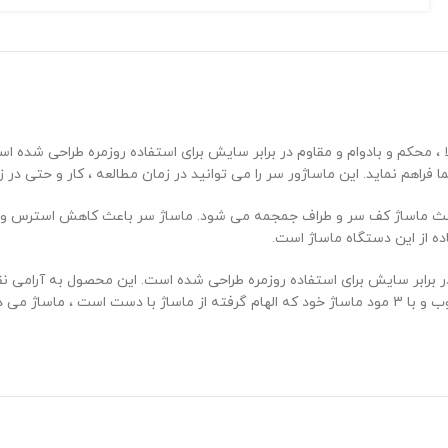
پذیری بالا ، محکم و بادوام و مقاوم در برابر سایش برای استفاده روزمره طراح
ا فراهم نماید. این ماساژور سر را می توانید در زمان مطالعه ، کار و حتی در
ارای 8 سریی بلند و 4 سری کوتاه است و باعث ماساژ کف سر و طراف جمجمه می شود. ماساژ سر ب
ه از این دستگاه ماساژ است.
در برابر سایش برای استفاده روزمره طراحی شده است. این محصول به آرامی ن
کند . این ماساژور دارای 10 پایه بلند است که دور تا دور سر شما را به تناوب و با 3 مود ماساژ خود که 