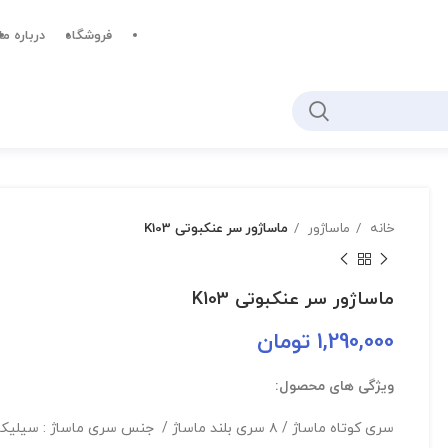
فروشگاه
درباره ما
خانه
ماساژور
ماساژور سر عنکبوتی K103
ماساژور سر عنکبوتی K103
1,290,000
تومان
ویژگی های محصول:
سری کوتاه ماساژ / ۸ سری بلند ماساژ / جنس سری ماساژ : سیلیکون +ABS /ظرفیت باطری : 1100mAh