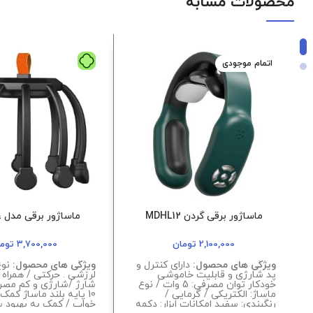
محصولات مشابه
اتمام موجودی
ماساژور برقی گردن MDHL12
ماساژور برقی مدل 
2,100,000
تومان
3,700,000
توم
ویژگی های محصول:
دارای کنترل و
ویژگی های محصول:
نوع
پد شارژی و قابلیت خاموشی
لرزشی . حرکتی / همراه ب
خودکار توان مصرفی: 5 وات / نوع
شارژ /شارژی و کم مصرف
ماساژ: الکتریکی / گرمایی /
10 پایه بلند ماساژ کمک
رنگبندی: سفید امکانات ابزار: دکمه
خواب / کمک به بهبود س