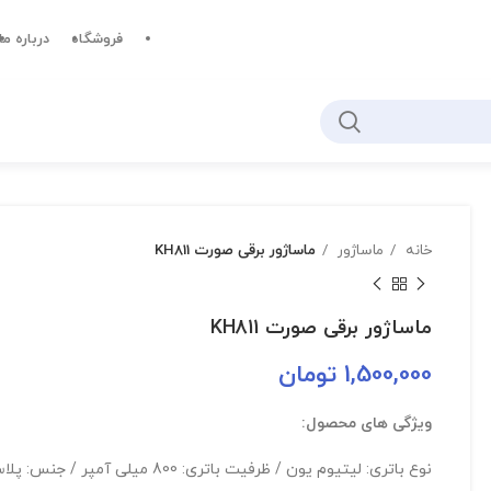
فروشگاه
درباره ما
خانه
ماساژور
ماساژور برقی صورت KH811
ماساژور برقی صورت KH811
1,500,000
تومان
ویژگی های محصول:
نوع باتری: لیتیوم یون / ظرفیت باتری: 800 میلی آمپر / جنس: پلاستیک ABS