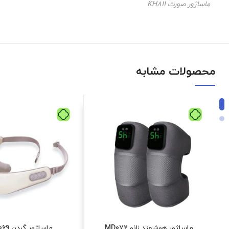
ماساژور صورت KH811
محصولات مشابه
ماساژور هوشمند زانو MD072
ماساژور گردن mdhl069