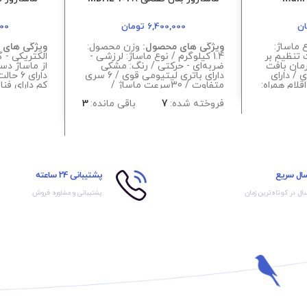
ان
6,400,000
تومان
000
 ماساژ:
ویژگی های محصول:
وزن محصول:
ویژگی های 
 تنظیم بر
1.4 کیلوگرم / نوع ماساژ: لرزشی -
الکتریکی - گ
رمان بافت
ضربه‌ای - حرکتی / رنگ: مشکی
از ماساژ دس
 / دارای
دارای باتری لیتیومی قوی / 6 سری
دارای 
رد RoSH , FC / اقلام همراه:
متفاوت / 30سرعت ماساژ /
کم دارای فن
سور گرم
30سرعت ماساژ
تلسکوپی/ ان
فروخته شده:
7
باقی مانده:
3
 26w / دارای حرکت
تسکین
ی: کرم
سال سریع
پشتیبانی 24 ساعته
ال در کوتاه‌ترین زمان
پشتیبانی و مشاوره فروش