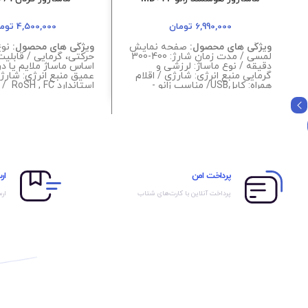
6,990,000
تومان
4,500,000
توم
ویژگی های محصول:
صفحه نمایش
ویژگی های محصول:
نوع
لمسی / مدت زمان شارژ: 400-300
حرکتی، گرمایی / قابلیت
دقیقه / نوع ماساژ: لرزشی و
اساس ماساژ ملایم یا د
گرمایی منبع انرژی: شارژی / اقلام
عمیق منبع انرژی: شارژی
همراه: کابلUSB/ مناسب زانو -
استاندا
شانه و آرنج ولتاژ: 5 ولت / وزن:
کابل شارژ / دارای کمپر
245 گرم / توان مصرفی: 7 وات /
توان خروجی:
رنگبندی: خاکستری
های شبیه ساز دست / 
دهنده هدفمند / رنگبند
پرداخت امن
ار
پرداخت آنلاین با کارت‌های شتاب
ارس