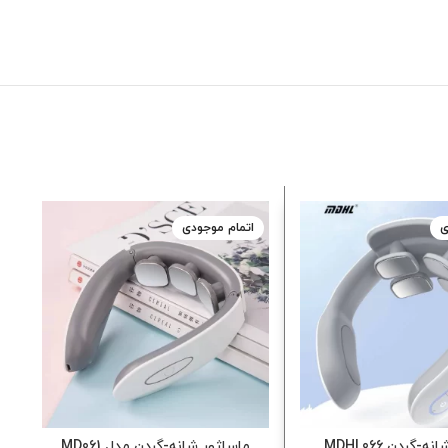
ی
اتمام موجودی
-گردن MDHL066
ماساژور شانه-گردن مدل MD061