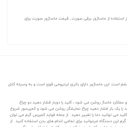
 استفاده از ماساژور برقی صورت
,
قیمت ماساژور صورت برای
 و اطراف چشم است. این ماساژور دارای باتری لیتیومی قوی است و به وسیله کابل
شار دادن کلید چراغ نشانگر روشن می شود و عملکرد ماساژ روشن می شود ، کلید را دوبار فشار دهید دو چراغ
ه کمپرس گرمایی است . کلید را یک بار فشار دهید چراغ نمایشگر روشن می شود و کمپرسور شروع
42 درجه -دومین دما 52 درجه – سومین دما 62 درجه } که با هر بار فشار دادن کلید می توانید دما را تغییر دهید . از جمله فواید کمپرس گرم می توان
 این دستگاه میتوانید برای تمامی اندام های بدن استفاده کنید . از