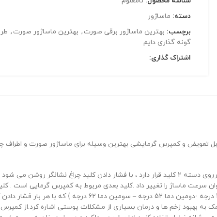
شناسه محصول:
نامعلوم
دسته:
ماساژور
برچسب:
بهترین ماساژور برقی صورت
,
بهترین ماساژور صورت
,
طرز
گونه گذاری دایم
اشتراک گذاری:
ومیک و 3 سری سیلیکونی قابل تعویض و کمپرس گرمایشی بهترین وسیله برای ماساژور صورت
بر روی قسمت پشتی دستگاه کمپرسور آلومینیمی گرمایی وجود دارد . برروی دسته 2 کلید قرار دارد ، با ف
 شود و شدت ماساژ افزایش می باید و تا 3 درجه میتوان سرعت ماساژ را تغییر داد .کلید بعدی مربوط ب
به داغ شدن می کند ، این محصول دارای 3 درجه دما است {اولین دما 
به بهبود زخم ها و درمان بسیاری از مشکلات پوستی اشاره کرد.از کمپرس گرم