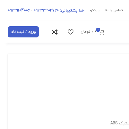
خط پشتیبانی: 09333302760
-
09331104006
تماس با ما
ویدئو
0
ورود / ثبت نام
/
0
تومان