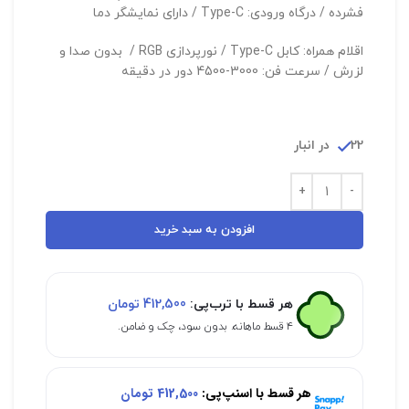
فشرده / درگاه ورودی: Type-C / دارای نمایشگر دما
اقلام همراه: کابل Type-C / نورپردازی RGB / بدون صدا و
لزرش / سرعت فن: 3000-4500 دور در دقیقه
22 در انبار
افزودن به سبد خرید
هر قسط با ترب‌پی:
412,500
تومان
۴ قسط ماهانه. بدون سود، چک و ضامن.
هر قسط با اسنپ‌پی:
412,500
تومان