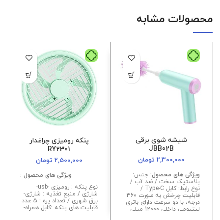
محصولات مشابه
شیشه شوی برقی
پنکه رومیزی چراغدار
JBB02B
RY2301
2,300,000
تومان
2,500,000
تومان
ویژگی های محصول:
جنس:
ویژگی های محصول :
پلاستیک سخت / ضد آب /
نوع پنکه : رومیزی -usb-
نوع رابط: کابل Type-C /
شارژی / منبع تغذیه : شارژی-
قابلیت چرخش به صورت 360
برق شهری / تعداد پره : 5 عدد
درجه، با دو سرعت دارای باتری
قابلیت های پنکه :کابل همراه-
لیتیومی داخلی 12000 میلی
محافظ پره-تنظیم سرعت-نصب
آمپر / دارای دو سری