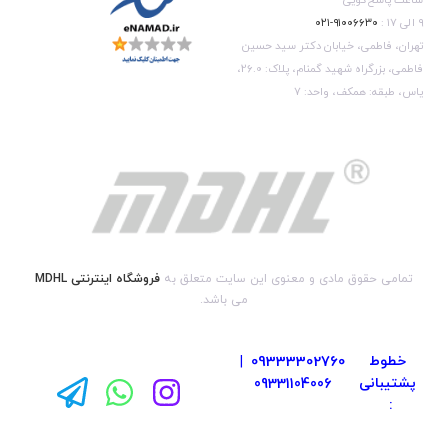
۹ الی ۱۷ :
۹۱۰۰۶۶۳۰-۰۲۱
تهران، فاطمی، خیابان دکتر سید حسین
فاطمی، بزرگراه شهید گمنام، پلاک: 26.0،
یاس، طبقه: همکف، واحد: 7
تمامی حقوق مادی و معنوی این سایت متعلق به
فروشگاه اینترنتی MDHL
می باشد.
خطوط
09333302760
|
پشتیبانی
09331104006
: