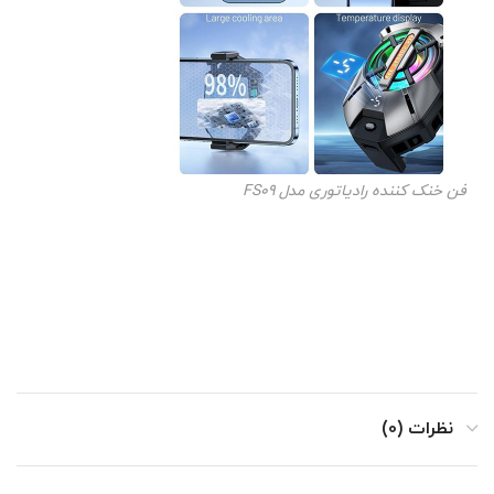
فن خنک کننده رادیاتوری مدل FS09
نظرات (0)