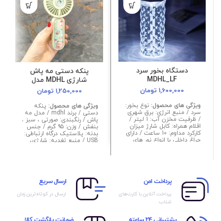
دستگاه بخور سرد
پنکه دستی مه پاش
MDHL_LF
شارژی MDHL مدل
JL8872 با هولدر موبایل و
1,600,000
تومان
1,250,000
تومان
چراغ LED
ویژگی های محصول:
نوع بخور:
ویژگی های محصول:
پنکه
سرد / منبع انرژی: برق شهری
دستی / برند mdhl / مدل مه
/ ظرفیت مخزن آب: 1 لیتر /
پاش / رنگبندی: صورتی ، سبز ،
اقلام همراه: کابل شارژ میزان
بنفش / وزن: ۹۵ گرم / جنس
کارکرد مداوم: 10 ساعت / دارای
بدنه: پلاستیک درگاه ارتباطی:
چراغ داخلی با انواع نور های
USB / منبع تغدیه: شارژی،
ملیح و شفاف ابعاد:
باتری قابل شار / قابلیت تنظیم
۹۰x۹۰x۲۴۰ میلی‌متر / وزن:
سرعت / قابلیت آب پاش و مه
305 گرم / رنگبندی: بی رنگ
پاش تعداد پره: ۳ عدد / جنس
پره: پلاستیک / تعداد تنظیم
سرعت: ۳ عدد / قابلیت
پرداخت امن
ارسال سریع
استفاده به عنوان هولدر
گوشی دارای ۱ لامپ led داخلی
پرداخت آنلاین با کارت‌های
ارسال در کوتاه‌ترین زمان
/ اقلام همراه: قطره چکان و
شتاب
کابل شارژ
پشتیبانی 24 ساعته
ضمانت بازگشت کالا