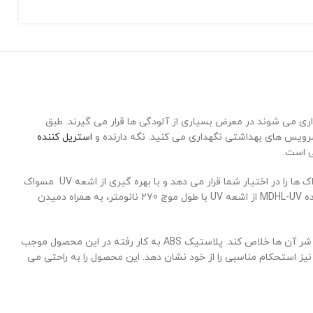
ری می شوند در معرض بسیاری از آلودگی ها قرار می گیرند. طبق
استریل کننده
ی است.
جامسواکی و استریل کننده MDHL-UV ، محصولی جدید جهت افزایش سطح بهداشت فردی است. این دستگاه فضای بسته ای را جهت نگه داری از مسواک ها را در اختیار شما قرار می دهد و با بهره گیری از اشعه UV مسواک
های شما را استریل می کند. این دستگاه به صورت اتوماتیک 10 بار در طول روز اقدام به استریلیزه مسواک های شما می کند. جامسواکی و استریل کننده MDHL-UV از اشعه UV با طول موج 270 نانومتر، به همراه دمیدن
تکنولوژی نور UV قادر است حیات و تکثیر باکتری های موجود بر روی سطح مسواک شما و دیگر اعضای خانواده تان را با اختلال مواجه کرده و شما را از شر آن ها خلاص کند. پلاستیک ABS به کار رفته در این محصول موجب
نیز استحکام مناسبی را از خود نشان دهد. این محصول را به راحتی می