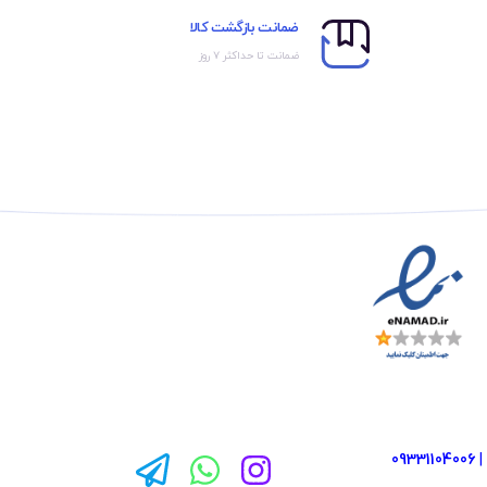
ضمانت بازگشت کالا
ضمانت تا حداکثر ۷ روز
09331104006
|