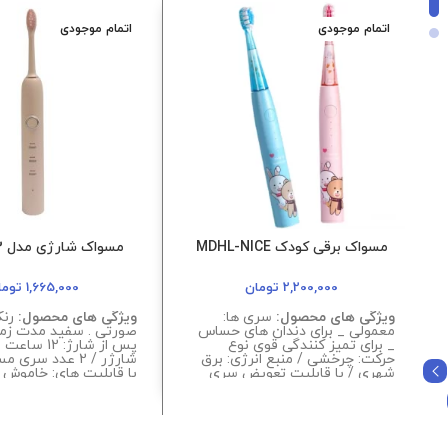
اتمام موجودی
اتمام موجودی
مسواک برقی کودک MDHL-NICE
مسواک شارژی مدل MDHL002
2,200,000
تومان
1,665,000
توما
ویژگی های محصول:
سری ها:
ویژگی های محصول:
رنگ
معمولی _ برای دندان های حساس
صورتی . سفید مدت زما
_ برای تمیز کنندگی قوی نوع
پس از شارژ: 12
حرکت: چرخشی / منبع انرژی: برق
شارژر / 2 عدد سر
شهری / با قابلیت تعویض سری
با قابلیت های: خاموش خ
اقلام همراه: کابل شارژ ۲ سری
تعویض سری / طراحی ار
اضافه / مدت زمان شارژ: 4 ساعت
نوع حرکت: لرزشی / منبع
مدت زمان استفاده پس از شارژ:
180 دقیقه / 3 مود حرکتی
ساعت
دارای ۳ سری بسته بندی مناسب