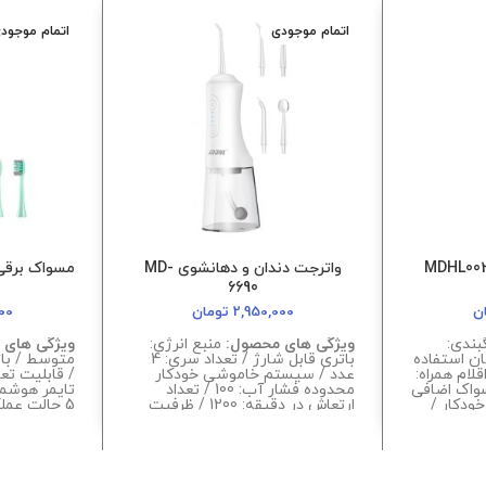
اتمام موجودی
اتمام موجود
واترجت دندان و دهانشوی MD-
6690
ن
2,950,000
تومان
00
بندی:
ویژگی های محصول:
منبع انرژی:
ویژگی های
ن استفاده
باتری قابل شارژ / تعداد سری: 4
 ساعت اقلام همراه:
عدد / سیستم خاموشی خودکار
/ قابلیت تع
ی مسواک اضافی
محدوده فشار آب: 100 / تعداد
ودکار /
ارتعاش در دقیقه: 1200 / ظرفیت
5 حالت عملک
گونومیک
مخزن آب:300 لیتر کاربرد
شارژ / ضدآب
 انرژی:
سری:دندان های حساس / تمیز
IPX۷
برق شهری / مدت زمان شارژ: 2
کنندگی قوی / سری سفید کننده /
استاندارد / کامپوزیت / ارتودنسی