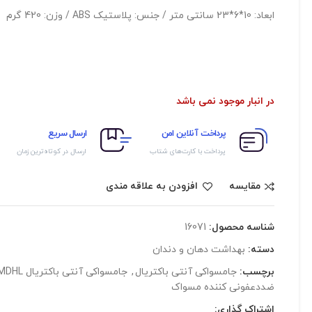
ابعاد: 10*6*23 سانتی متر / جنس: پلاستیک ABS / وزن: 420 گرم
در انبار موجود نمی باشد
پرداخت آنلاین امن
ارسال سریع
پرداخت با کارت‌های شتاب
ارسال در کوتاه‌ترین زمان
مقایسه
افزودن به علاقه مندی
شناسه محصول:
16071
دسته:
بهداشت دهان و دندان
برچسب:
جامسواکی آنتی باکتریال
,
جامسواکی آنتی باکتریال MDHL
ضددعفونی کننده مسواک
اشتراک گذاری: