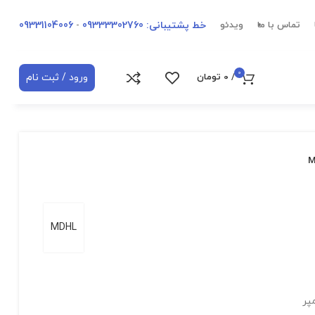
خط پشتیبانی: 09333302760
-
09331104006
تماس با ما
ویدئو
0
ورود / ثبت نام
/
0
تومان
MDHL