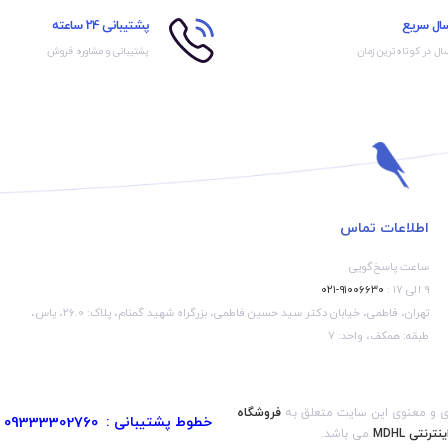
سال سریع
پشتیبانی 24 ساعته
ال در کوتاه‌ترین زمان
پشتیبانی و مشاوره فروش
اطلاعات تماس
ساعت پاسخ‌گویی
۹ الی ۱۷ :
۹۱۰۰۶۶۳۰-۰۲۱
تهران، فاطمی، خیابان دکتر سید حسین فاطمی، بزرگراه شهید گمنام، پلاک: 26.0، یاس،
طبقه: همکف، واحد: 7
ی و معنوی این سایت متعلق به
فروشگاه
خطوط پشتیبانی :
09333302760
ینترنتی MDHL
می باشد.