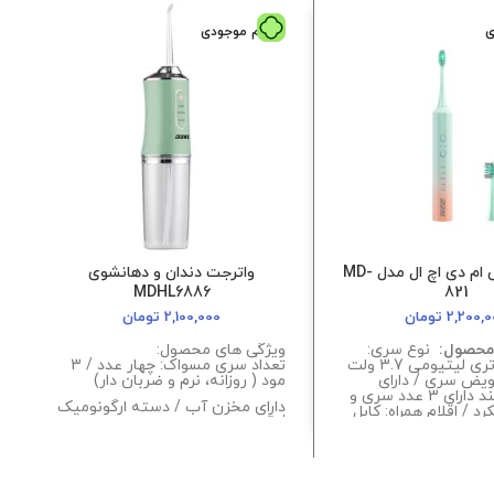
ی
اتمام موجودی
مسواک برقی ام دی اچ ال مدل MD-
واترجت دندان و دهانشوی
MDHL6886
821
2,200,0
تومان
2,100,000
تومان
 محصول:
نوع سری:
ویژگی های محصول:
متوسط / باتری لیتیومی 3.7 ولت
تعداد سری مسواک: چهار عدد / 3
ش
ویض سری / دارای
مود ( روزانه، نرم و ضربان دار)
تایمر هوشمند دارای 3 عدد سری و
دارای مخزن آب / دسته ارگونومیک
رد / اقلام همراه: کابل
ب
/ قابلیت تعویض سری ها
 و دارای استاندارد
اقلام همراه: کابل شارژ- ۴ عدد سری
شستشو رنگ: سفید / صورتی