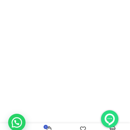
جامپ
استارتر
خودرو و
6
پاوربانک
0
9,500,000
تومان
در