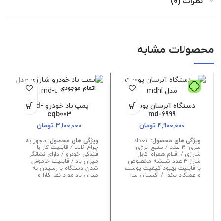
نظرات (0)
محصولات مشابه
اتمام موجودی
دستگاه آبرسان پوست
پمپ باد خودرو md-
cqb003
md-6999
4,900,000
تومان
3,100,000
تومان
ویژگی های محصول:
تعداد
ویژگی های محصول:
مجهز به
سری: 3 عدد / منبع انرژی:
چراغ LED / قابلیت کار با
شارژی / اقلام همراه: کابل
فندکی خودرو / دارای نشانگر
شارژ-۳ عدد شیشه مخصوص
میزان باد / قابلیت خاموش
با قابلیت بهبود کیفیت پوست
شدن دستگاه با رسیدن به
و عملکرد بخور / اکسیژن ساز
میزان باد مورد نظر کارا و
مناسب کمپینگ / دارای صفحه
نمایش / تک سیلندر / سه
عدد سری (جهت باد زدن توپ،
دوچرخه، قایق بادی و ...)