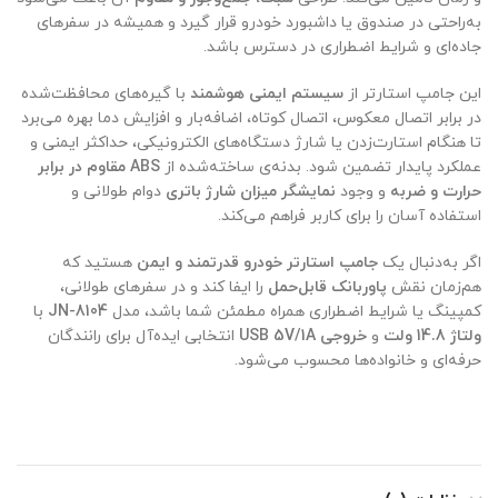
به‌راحتی در صندوق یا داشبورد خودرو قرار گیرد و همیشه در سفرهای
جاده‌ای و شرایط اضطراری در دسترس باشد.
این جامپ استارتر از
سیستم ایمنی هوشمند
با گیره‌های محافظت‌شده
در برابر اتصال معکوس، اتصال کوتاه، اضافه‌بار و افزایش دما بهره می‌برد
تا هنگام استارت‌زدن یا شارژ دستگاه‌های الکترونیکی، حداکثر ایمنی و
عملکرد پایدار تضمین شود. بدنه‌ی ساخته‌شده از
ABS مقاوم در برابر
حرارت و ضربه
و وجود
نمایشگر میزان شارژ باتری
دوام طولانی و
استفاده آسان را برای کاربر فراهم می‌کند.
اگر به‌دنبال یک
جامپ استارتر خودرو قدرتمند و ایمن
هستید که
هم‌زمان نقش
پاوربانک قابل‌حمل
را ایفا کند و در سفرهای طولانی،
کمپینگ یا شرایط اضطراری همراه مطمئن شما باشد، مدل
JN-8104
با
ولتاژ 14.8 ولت
و
خروجی USB ‌5V/1A
انتخابی ایده‌آل برای رانندگان
حرفه‌ای و خانواده‌ها محسوب می‌شود.