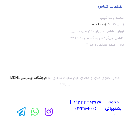
اطلاعات تماس
ساعت پاسخ‌گویی
۹ الی ۱۷ :
۹۱۰۰۶۶۳۰-۰۲۱
تهران، فاطمی، خیابان دکتر سید حسین
فاطمی، بزرگراه شهید گمنام، پلاک: 26.0،
یاس، طبقه: همکف، واحد: 7
تمامی حقوق مادی و معنوی این سایت متعلق به
فروشگاه اینترنتی MDHL
می باشد.
خطوط
09333302760
|
پشتیبانی
09331104006
: