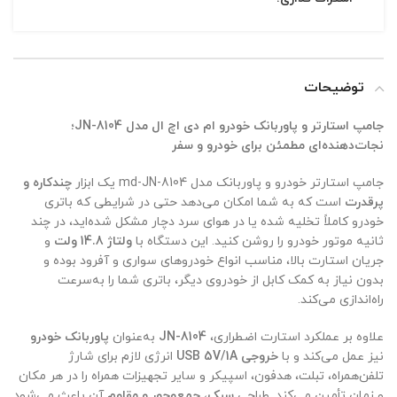
توضیحات
جامپ استارتر و پاوربانک خودرو ام دی اچ ال مدل JN-8104؛
نجات‌دهنده‌ای مطمئن برای خودرو و سفر
جامپ استارتر خودرو و پاوربانک مدل md-JN-8104 یک ابزار
چندکاره و
پرقدرت
است که به شما امکان می‌دهد حتی در شرایطی که باتری
خودرو کاملاً تخلیه شده یا در هوای سرد دچار مشکل شده‌اید، در چند
ثانیه موتور خودرو را روشن کنید. این دستگاه با
ولتاژ 14.8 ولت
و
جریان استارت بالا، مناسب انواع خودروهای سواری و آفرود بوده و
بدون نیاز به کمک کابل از خودروی دیگر، باتری شما را به‌سرعت
راه‌اندازی می‌کند.
علاوه بر عملکرد استارت اضطراری،
JN-8104
به‌عنوان
پاوربانک خودرو
نیز عمل می‌کند و با
خروجی USB ‌5V/1A
انرژی لازم برای شارژ
تلفن‌همراه، تبلت، هدفون، اسپیکر و سایر تجهیزات همراه را در هر مکان
و زمان تأمین می‌کند. طراحی
سبک، جمع‌وجور و مقاوم
آن باعث می‌شود