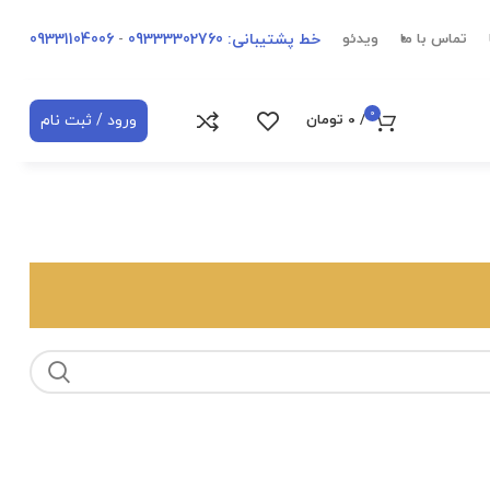
خط پشتیبانی: 09333302760
-
09331104006
تماس با ما
ویدئو
0
ورود / ثبت نام
/
0
تومان