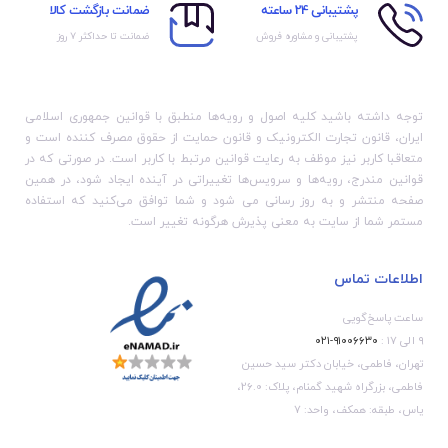
پشتیبانی 24 ساعته
ضمانت بازگشت کالا
پشتیبانی و مشاوره فروش
ضمانت تا حداکثر ۷ روز
توجه داشته باشید کلیه اصول و رویه‏‌ها منطبق با قوانین جمهوری اسلامی
ایران، قانون تجارت الکترونیک و قانون حمایت از حقوق مصرف کننده است و
متعاقبا کاربر نیز موظف به رعایت قوانین مرتبط با کاربر است. در صورتی که در
قوانین مندرج، رویه‏‌ها و سرویس‏‌ها تغییراتی در آینده ایجاد شود، در همین
صفحه منتشر و به روز رسانی می شود و شما توافق می‏‌کنید که استفاده
مستمر شما از سایت به معنی پذیرش هرگونه تغییر است.
اطلاعات تماس
ساعت پاسخ‌گویی
۹ الی ۱۷ :
۹۱۰۰۶۶۳۰-۰۲۱
تهران، فاطمی، خیابان دکتر سید حسین
فاطمی، بزرگراه شهید گمنام، پلاک: 26.0،
یاس، طبقه: همکف، واحد: 7