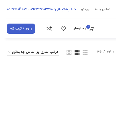
خط پشتیبانی: 09333302760
-
09331104006
تماس با ما
ویدئو
0
ورود / ثبت نام
/
0
تومان
36
24