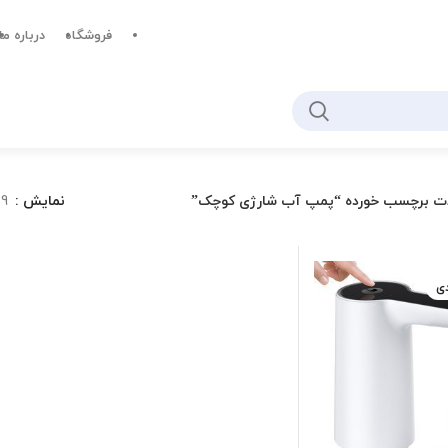
فروشگاه
درباره ما
ت برچسب خورده “پمپ آب شارژی کوچک”
نمایش
9
دی