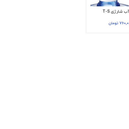
 شارژی T-S
760,0
تومان