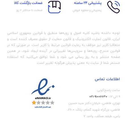
پشتیبانی 24 ساعته
ضمانت بازگشت کالا
پشتیبانی و مشاوره فروش
ضمانت تا حداکثر ۷ روز
توجه داشته باشید کلیه اصول و رویه‏‌ها منطبق با قوانین جمهوری اسلامی
ایران، قانون تجارت الکترونیک و قانون حمایت از حقوق مصرف کننده است و
متعاقبا کاربر نیز موظف به رعایت قوانین مرتبط با کاربر است. در صورتی که در
قوانین مندرج، رویه‏‌ها و سرویس‏‌ها تغییراتی در آینده ایجاد شود، در همین
صفحه منتشر و به روز رسانی می شود و شما توافق می‏‌کنید که استفاده
مستمر شما از سایت به معنی پذیرش هرگونه تغییر است.
اطلاعات تماس
ساعت پاسخ‌گویی
۹ الی ۱۷ :
۹۱۰۰۶۶۳۰-۰۲۱
تهران، فاطمی، خیابان دکتر سید حسین
فاطمی، بزرگراه شهید گمنام، پلاک: 26.0،
یاس، طبقه: همکف، واحد: 7