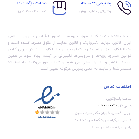
پشتیبانی 24 ساعته
ضمانت بازگشت کالا
پشتیبانی و مشاوره فروش
ضمانت تا حداکثر ۷ روز
توجه داشته باشید کلیه اصول و رویه‏‌ها منطبق با قوانین جمهوری اسلامی
ایران، قانون تجارت الکترونیک و قانون حمایت از حقوق مصرف کننده است و
متعاقبا کاربر نیز موظف به رعایت قوانین مرتبط با کاربر است. در صورتی که در
قوانین مندرج، رویه‏‌ها و سرویس‏‌ها تغییراتی در آینده ایجاد شود، در همین
صفحه منتشر و به روز رسانی می شود و شما توافق می‏‌کنید که استفاده
مستمر شما از سایت به معنی پذیرش هرگونه تغییر است.
اطلاعات تماس
ساعت پاسخ‌گویی
۹ الی ۱۷ :
۹۱۰۰۶۶۳۰-۰۲۱
تهران، فاطمی، خیابان دکتر سید حسین
فاطمی، بزرگراه شهید گمنام، پلاک: 26.0،
یاس، طبقه: همکف، واحد: 7