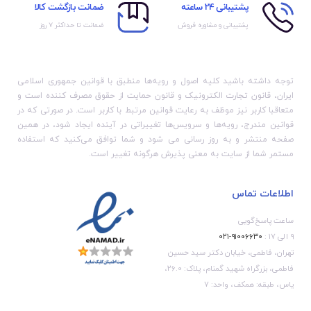
پشتیبانی 24 ساعته
ضمانت بازگشت کالا
پشتیبانی و مشاوره فروش
ضمانت تا حداکثر ۷ روز
توجه داشته باشید کلیه اصول و رویه‏‌ها منطبق با قوانین جمهوری اسلامی
ایران، قانون تجارت الکترونیک و قانون حمایت از حقوق مصرف کننده است و
متعاقبا کاربر نیز موظف به رعایت قوانین مرتبط با کاربر است. در صورتی که در
قوانین مندرج، رویه‏‌ها و سرویس‏‌ها تغییراتی در آینده ایجاد شود، در همین
صفحه منتشر و به روز رسانی می شود و شما توافق می‏‌کنید که استفاده
مستمر شما از سایت به معنی پذیرش هرگونه تغییر است.
اطلاعات تماس
ساعت پاسخ‌گویی
۹ الی ۱۷ :
۹۱۰۰۶۶۳۰-۰۲۱
تهران، فاطمی، خیابان دکتر سید حسین
فاطمی، بزرگراه شهید گمنام، پلاک: 26.0،
یاس، طبقه: همکف، واحد: 7