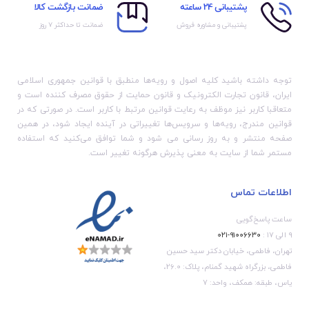
پشتیبانی 24 ساعته
ضمانت بازگشت کالا
پشتیبانی و مشاوره فروش
ضمانت تا حداکثر ۷ روز
توجه داشته باشید کلیه اصول و رویه‏‌ها منطبق با قوانین جمهوری اسلامی
ایران، قانون تجارت الکترونیک و قانون حمایت از حقوق مصرف کننده است و
متعاقبا کاربر نیز موظف به رعایت قوانین مرتبط با کاربر است. در صورتی که در
قوانین مندرج، رویه‏‌ها و سرویس‏‌ها تغییراتی در آینده ایجاد شود، در همین
صفحه منتشر و به روز رسانی می شود و شما توافق می‏‌کنید که استفاده
مستمر شما از سایت به معنی پذیرش هرگونه تغییر است.
اطلاعات تماس
ساعت پاسخ‌گویی
۹ الی ۱۷ :
۹۱۰۰۶۶۳۰-۰۲۱
تهران، فاطمی، خیابان دکتر سید حسین
فاطمی، بزرگراه شهید گمنام، پلاک: 26.0،
یاس، طبقه: همکف، واحد: 7