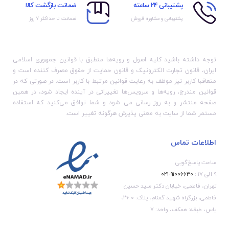
پشتیبانی 24 ساعته
ضمانت بازگشت کالا
پشتیبانی و مشاوره فروش
ضمانت تا حداکثر ۷ روز
توجه داشته باشید کلیه اصول و رویه‏‌ها منطبق با قوانین جمهوری اسلامی
ایران، قانون تجارت الکترونیک و قانون حمایت از حقوق مصرف کننده است و
متعاقبا کاربر نیز موظف به رعایت قوانین مرتبط با کاربر است. در صورتی که در
قوانین مندرج، رویه‏‌ها و سرویس‏‌ها تغییراتی در آینده ایجاد شود، در همین
صفحه منتشر و به روز رسانی می شود و شما توافق می‏‌کنید که استفاده
مستمر شما از سایت به معنی پذیرش هرگونه تغییر است.
اطلاعات تماس
ساعت پاسخ‌گویی
۹ الی ۱۷ :
۹۱۰۰۶۶۳۰-۰۲۱
تهران، فاطمی، خیابان دکتر سید حسین
فاطمی، بزرگراه شهید گمنام، پلاک: 26.0،
یاس، طبقه: همکف، واحد: 7