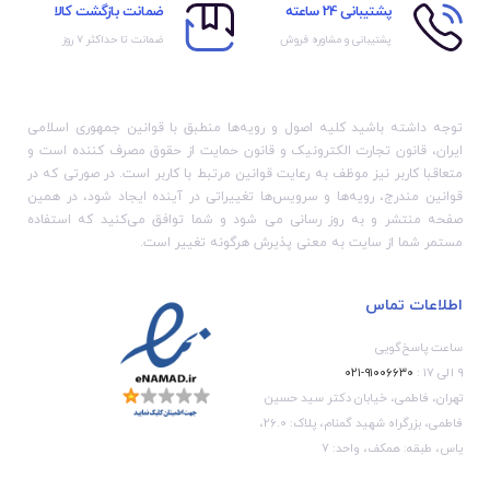
پشتیبانی 24 ساعته
ضمانت بازگشت کالا
پشتیبانی و مشاوره فروش
ضمانت تا حداکثر ۷ روز
توجه داشته باشید کلیه اصول و رویه‏‌ها منطبق با قوانین جمهوری اسلامی
ایران، قانون تجارت الکترونیک و قانون حمایت از حقوق مصرف کننده است و
متعاقبا کاربر نیز موظف به رعایت قوانین مرتبط با کاربر است. در صورتی که در
قوانین مندرج، رویه‏‌ها و سرویس‏‌ها تغییراتی در آینده ایجاد شود، در همین
صفحه منتشر و به روز رسانی می شود و شما توافق می‏‌کنید که استفاده
مستمر شما از سایت به معنی پذیرش هرگونه تغییر است.
اطلاعات تماس
ساعت پاسخ‌گویی
۹ الی ۱۷ :
۹۱۰۰۶۶۳۰-۰۲۱
تهران، فاطمی، خیابان دکتر سید حسین
فاطمی، بزرگراه شهید گمنام، پلاک: 26.0،
یاس، طبقه: همکف، واحد: 7