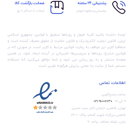
پشتیبانی 24 ساعته
ضمانت بازگشت کالا
پشتیبانی و مشاوره فروش
ضمانت تا حداکثر ۷ روز
توجه داشته باشید کلیه اصول و رویه‏‌ها منطبق با قوانین جمهوری اسلامی
ایران، قانون تجارت الکترونیک و قانون حمایت از حقوق مصرف کننده است و
متعاقبا کاربر نیز موظف به رعایت قوانین مرتبط با کاربر است. در صورتی که در
قوانین مندرج، رویه‏‌ها و سرویس‏‌ها تغییراتی در آینده ایجاد شود، در همین
صفحه منتشر و به روز رسانی می شود و شما توافق می‏‌کنید که استفاده
مستمر شما از سایت به معنی پذیرش هرگونه تغییر است.
اطلاعات تماس
ساعت پاسخ‌گویی
۹ الی ۱۷ :
۹۱۰۰۶۶۳۰-۰۲۱
تهران، فاطمی، خیابان دکتر سید حسین
فاطمی، بزرگراه شهید گمنام، پلاک: 26.0،
یاس، طبقه: همکف، واحد: 7