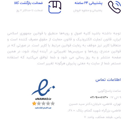
پشتیبانی 24 ساعته
ضمانت بازگشت کالا
پشتیبانی و مشاوره فروش
ضمانت تا حداکثر ۷ روز
توجه داشته باشید کلیه اصول و رویه‏‌ها منطبق با قوانین جمهوری اسلامی
ایران، قانون تجارت الکترونیک و قانون حمایت از حقوق مصرف کننده است و
متعاقبا کاربر نیز موظف به رعایت قوانین مرتبط با کاربر است. در صورتی که در
قوانین مندرج، رویه‏‌ها و سرویس‏‌ها تغییراتی در آینده ایجاد شود، در همین
صفحه منتشر و به روز رسانی می شود و شما توافق می‏‌کنید که استفاده
مستمر شما از سایت به معنی پذیرش هرگونه تغییر است.
اطلاعات تماس
ساعت پاسخ‌گویی
۹ الی ۱۷ :
۹۱۰۰۶۶۳۰-۰۲۱
تهران، فاطمی، خیابان دکتر سید حسین
فاطمی، بزرگراه شهید گمنام، پلاک: 26.0،
یاس، طبقه: همکف، واحد: 7