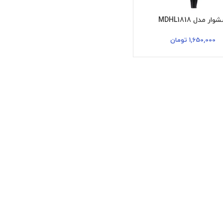
ار مدل MDHL1818
1,650,000
تومان