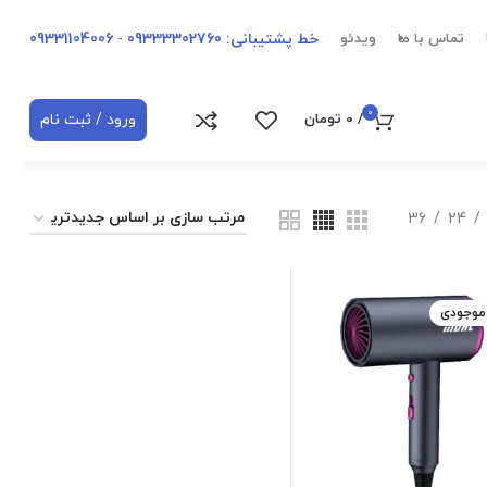
خط پشتیبانی: 09333302760
-
09331104006
تماس با ما
ویدئو
0
ورود / ثبت نام
/
0
تومان
36
24
 موجودی