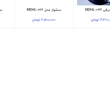
MDHL-023
سشوار مدل MDHL-022
سشو
3,300,
تومان
2,500,000
تومان