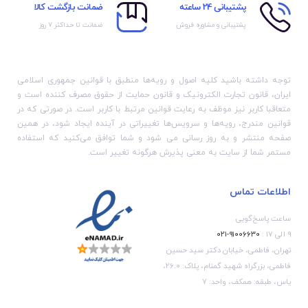
پشتیبانی 24 ساعته
ضمانت بازگشت کالا
پشتیبانی و مشاوره فروش
ضمانت تا حداکثر ۷ روز
توجه داشته باشید کلیه اصول و رویه‏‌ها منطبق با قوانین جمهوری اسلامی
ایران، قانون تجارت الکترونیک و قانون حمایت از حقوق مصرف کننده است و
متعاقبا کاربر نیز موظف به رعایت قوانین مرتبط با کاربر است. در صورتی که در
قوانین مندرج، رویه‏‌ها و سرویس‏‌ها تغییراتی در آینده ایجاد شود، در همین
صفحه منتشر و به روز رسانی می شود و شما توافق می‏‌کنید که استفاده
مستمر شما از سایت به معنی پذیرش هرگونه تغییر است.
اطلاعات تماس
ساعت پاسخ‌گویی
۹ الی ۱۷ :
۹۱۰۰۶۶۳۰-۰۲۱
تهران، فاطمی، خیابان دکتر سید حسین
فاطمی، بزرگراه شهید گمنام، پلاک: 26.0،
یاس، طبقه: همکف، واحد: 7