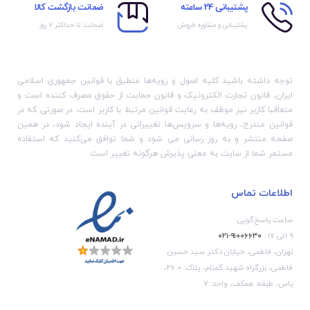
پشتیبانی 24 ساعته
ضمانت بازگشت کالا
پشتیبانی و مشاوره فروش
ضمانت تا حداکثر ۷ روز
توجه داشته باشید کلیه اصول و رویه‏‌ها منطبق با قوانین جمهوری اسلامی
ایران، قانون تجارت الکترونیک و قانون حمایت از حقوق مصرف کننده است و
متعاقبا کاربر نیز موظف به رعایت قوانین مرتبط با کاربر است. در صورتی که در
قوانین مندرج، رویه‏‌ها و سرویس‏‌ها تغییراتی در آینده ایجاد شود، در همین
صفحه منتشر و به روز رسانی می شود و شما توافق می‏‌کنید که استفاده
مستمر شما از سایت به معنی پذیرش هرگونه تغییر است.
اطلاعات تماس
ساعت پاسخ‌گویی
۹ الی ۱۷ :
۹۱۰۰۶۶۳۰-۰۲۱
تهران، فاطمی، خیابان دکتر سید حسین
فاطمی، بزرگراه شهید گمنام، پلاک: 26.0،
یاس، طبقه: همکف، واحد: 7