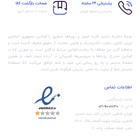
پشتیبانی 24 ساعته
ضمانت بازگشت کالا
پشتیبانی و مشاوره فروش
ضمانت تا حداکثر ۷ روز
توجه داشته باشید کلیه اصول و رویه‏‌ها منطبق با قوانین جمهوری اسلامی
ایران، قانون تجارت الکترونیک و قانون حمایت از حقوق مصرف کننده است و
متعاقبا کاربر نیز موظف به رعایت قوانین مرتبط با کاربر است. در صورتی که در
قوانین مندرج، رویه‏‌ها و سرویس‏‌ها تغییراتی در آینده ایجاد شود، در همین
صفحه منتشر و به روز رسانی می شود و شما توافق می‏‌کنید که استفاده
مستمر شما از سایت به معنی پذیرش هرگونه تغییر است.
اطلاعات تماس
ساعت پاسخ‌گویی
۹ الی ۱۷ :
۹۱۰۰۶۶۳۰-۰۲۱
تهران، فاطمی، خیابان دکتر سید حسین
فاطمی، بزرگراه شهید گمنام، پلاک: 26.0،
یاس، طبقه: همکف، واحد: 7