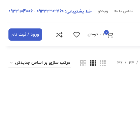
خط پشتیبانی: 09333302760
-
09331104006
تماس با ما
ویدئو
0
ورود / ثبت نام
/
0
تومان
36
24