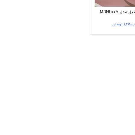
مدل MDHL005
1,250,
تومان