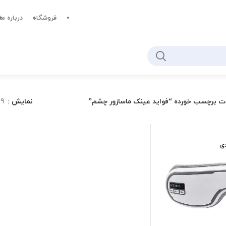
فروشگاه
درباره ما
ت برچسب خورده “فواید عینک ماسازور چشم”
نمایش
9
دی