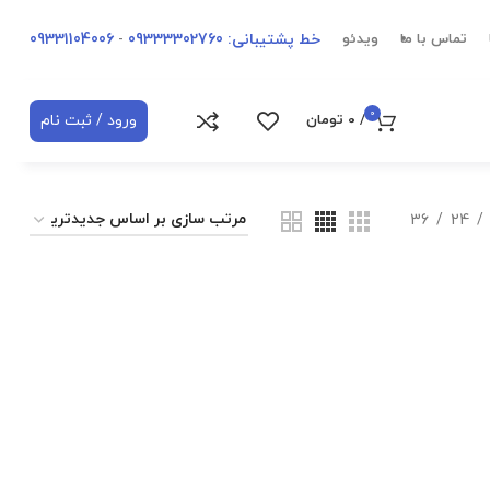
خط پشتیبانی: 09333302760
-
09331104006
تماس با ما
ویدئو
0
ورود / ثبت نام
/
0
تومان
36
24