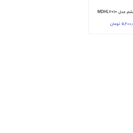
دل MDHL7010
5,200,
تومان