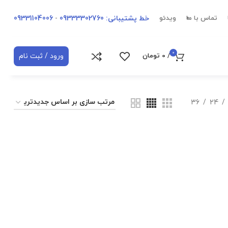
خط پشتیبانی: 09333302760
-
09331104006
تماس با ما
ویدئو
0
ورود / ثبت نام
/
0
تومان
36
24