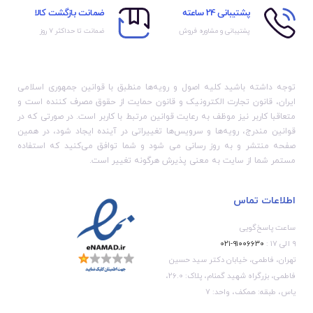
پشتیبانی 24 ساعته
ضمانت بازگشت کالا
پشتیبانی و مشاوره فروش
ضمانت تا حداکثر ۷ روز
توجه داشته باشید کلیه اصول و رویه‏‌ها منطبق با قوانین جمهوری اسلامی
ایران، قانون تجارت الکترونیک و قانون حمایت از حقوق مصرف کننده است و
متعاقبا کاربر نیز موظف به رعایت قوانین مرتبط با کاربر است. در صورتی که در
قوانین مندرج، رویه‏‌ها و سرویس‏‌ها تغییراتی در آینده ایجاد شود، در همین
صفحه منتشر و به روز رسانی می شود و شما توافق می‏‌کنید که استفاده
مستمر شما از سایت به معنی پذیرش هرگونه تغییر است.
اطلاعات تماس
ساعت پاسخ‌گویی
۹ الی ۱۷ :
۹۱۰۰۶۶۳۰-۰۲۱
تهران، فاطمی، خیابان دکتر سید حسین
فاطمی، بزرگراه شهید گمنام، پلاک: 26.0،
یاس، طبقه: همکف، واحد: 7