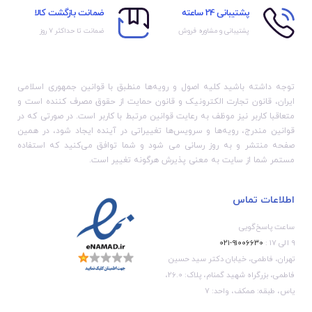
پشتیبانی 24 ساعته
ضمانت بازگشت کالا
پشتیبانی و مشاوره فروش
ضمانت تا حداکثر ۷ روز
توجه داشته باشید کلیه اصول و رویه‏‌ها منطبق با قوانین جمهوری اسلامی
ایران، قانون تجارت الکترونیک و قانون حمایت از حقوق مصرف کننده است و
متعاقبا کاربر نیز موظف به رعایت قوانین مرتبط با کاربر است. در صورتی که در
قوانین مندرج، رویه‏‌ها و سرویس‏‌ها تغییراتی در آینده ایجاد شود، در همین
صفحه منتشر و به روز رسانی می شود و شما توافق می‏‌کنید که استفاده
مستمر شما از سایت به معنی پذیرش هرگونه تغییر است.
اطلاعات تماس
ساعت پاسخ‌گویی
۹ الی ۱۷ :
۹۱۰۰۶۶۳۰-۰۲۱
تهران، فاطمی، خیابان دکتر سید حسین
فاطمی، بزرگراه شهید گمنام، پلاک: 26.0،
یاس، طبقه: همکف، واحد: 7