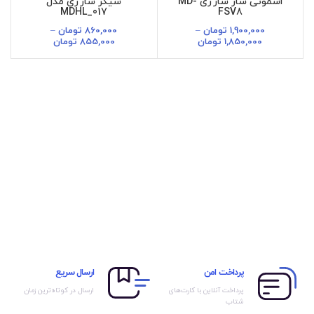
اسموتی ساز شارژی MD-
شیکر شارژی مدل
MDHL_017
FSV8
1,900,000
تومان
–
860,000
تومان
–
1,850,000
تومان
855,000
تومان
پرداخت امن
ارسال سریع
پرداخت آنلاین با کارت‌های
ارسال در کوتاه‌ترین زمان
شتاب