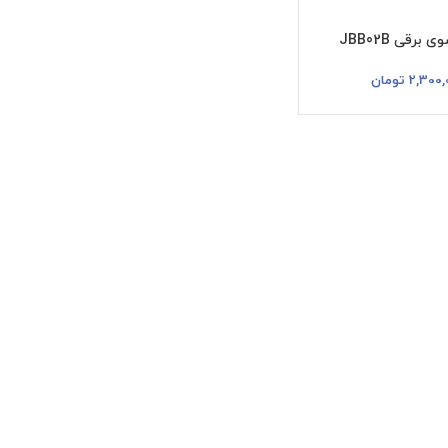
رقی JBB02B
2,300,
تومان