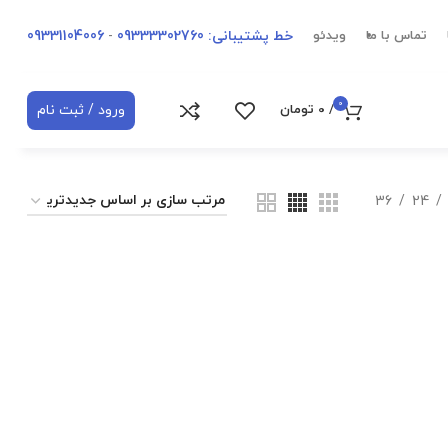
خط پشتیبانی: 09333302760
-
09331104006
تماس با ما
ویدئو
0
ورود / ثبت نام
/
0
تومان
36
24