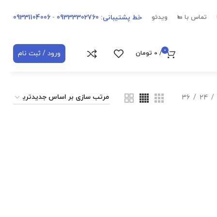
خط پشتیبانی: 09333302760
-
09331104006
تماس با ما
ویدئو
0
ورود / ثبت نام
/
0
تومان
36
24