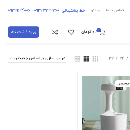
خط پشتیبانی: 09333302760
-
09331104006
تماس با ما
ویدئو
0
ورود / ثبت نام
/
0
تومان
36
24
 موجودی