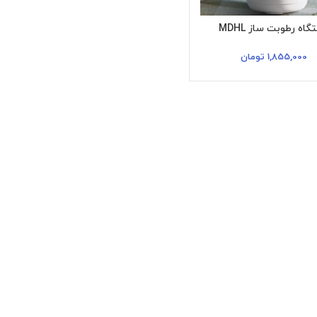
اه رطوبت ساز MDHL
1,855,000
تومان