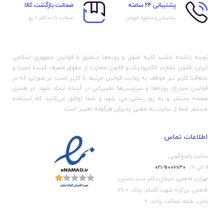
پشتیبانی 24 ساعته
ضمانت بازگشت کالا
پشتیبانی و مشاوره فروش
ضمانت تا حداکثر ۷ روز
توجه داشته باشید کلیه اصول و رویه‏‌ها منطبق با قوانین جمهوری اسلامی
ایران، قانون تجارت الکترونیک و قانون حمایت از حقوق مصرف کننده است و
متعاقبا کاربر نیز موظف به رعایت قوانین مرتبط با کاربر است. در صورتی که در
قوانین مندرج، رویه‏‌ها و سرویس‏‌ها تغییراتی در آینده ایجاد شود، در همین
صفحه منتشر و به روز رسانی می شود و شما توافق می‏‌کنید که استفاده
مستمر شما از سایت به معنی پذیرش هرگونه تغییر است.
اطلاعات تماس
ساعت پاسخ‌گویی
۹ الی ۱۷ :
۹۱۰۰۶۶۳۰-۰۲۱
تهران، فاطمی، خیابان دکتر سید حسین
فاطمی، بزرگراه شهید گمنام، پلاک: 26.0،
یاس، طبقه: همکف، واحد: 7