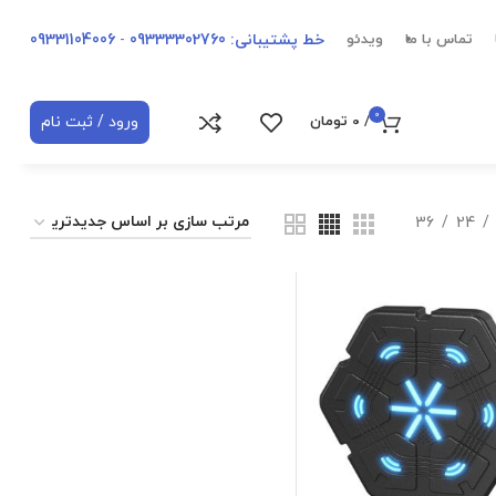
خط پشتیبانی: 09333302760
-
09331104006
تماس با ما
ویدئو
0
ورود / ثبت نام
/
0
تومان
36
24