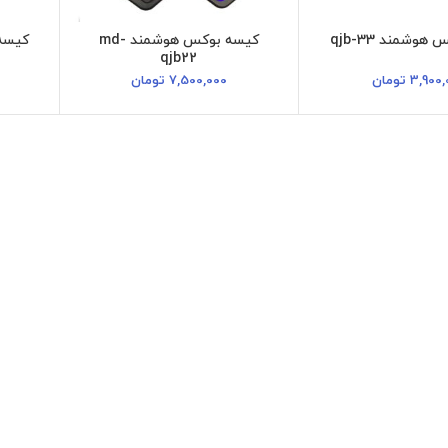
وشمند qjb-33
کیسه بوکس هوشمند md-
کیسه 
qjb22
3,900,
تومان
7,500,000
تومان