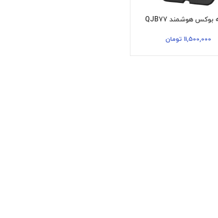
بوکس هوشمند QJB77
11,500,000
تومان