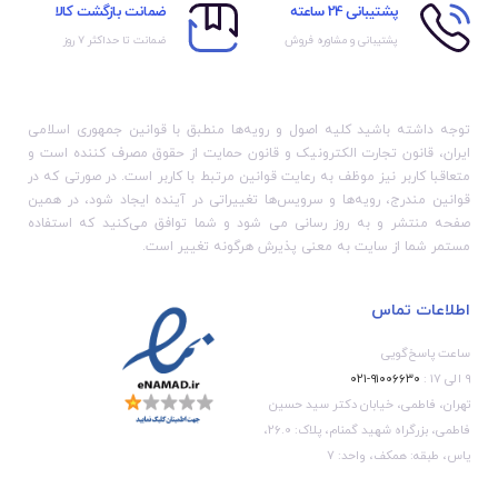
پشتیبانی 24 ساعته
ضمانت بازگشت کالا
پشتیبانی و مشاوره فروش
ضمانت تا حداکثر ۷ روز
توجه داشته باشید کلیه اصول و رویه‏‌ها منطبق با قوانین جمهوری اسلامی
ایران، قانون تجارت الکترونیک و قانون حمایت از حقوق مصرف کننده است و
متعاقبا کاربر نیز موظف به رعایت قوانین مرتبط با کاربر است. در صورتی که در
قوانین مندرج، رویه‏‌ها و سرویس‏‌ها تغییراتی در آینده ایجاد شود، در همین
صفحه منتشر و به روز رسانی می شود و شما توافق می‏‌کنید که استفاده
مستمر شما از سایت به معنی پذیرش هرگونه تغییر است.
اطلاعات تماس
ساعت پاسخ‌گویی
۹ الی ۱۷ :
۹۱۰۰۶۶۳۰-۰۲۱
تهران، فاطمی، خیابان دکتر سید حسین
فاطمی، بزرگراه شهید گمنام، پلاک: 26.0،
یاس، طبقه: همکف، واحد: 7