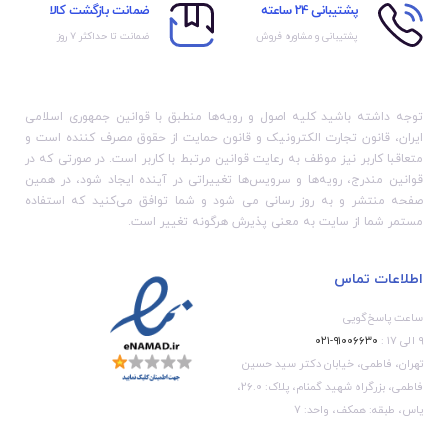
پشتیبانی 24 ساعته
ضمانت بازگشت کالا
پشتیبانی و مشاوره فروش
ضمانت تا حداکثر ۷ روز
توجه داشته باشید کلیه اصول و رویه‏‌ها منطبق با قوانین جمهوری اسلامی
ایران، قانون تجارت الکترونیک و قانون حمایت از حقوق مصرف کننده است و
متعاقبا کاربر نیز موظف به رعایت قوانین مرتبط با کاربر است. در صورتی که در
قوانین مندرج، رویه‏‌ها و سرویس‏‌ها تغییراتی در آینده ایجاد شود، در همین
صفحه منتشر و به روز رسانی می شود و شما توافق می‏‌کنید که استفاده
مستمر شما از سایت به معنی پذیرش هرگونه تغییر است.
اطلاعات تماس
ساعت پاسخ‌گویی
۹ الی ۱۷ :
۹۱۰۰۶۶۳۰-۰۲۱
تهران، فاطمی، خیابان دکتر سید حسین
فاطمی، بزرگراه شهید گمنام، پلاک: 26.0،
یاس، طبقه: همکف، واحد: 7