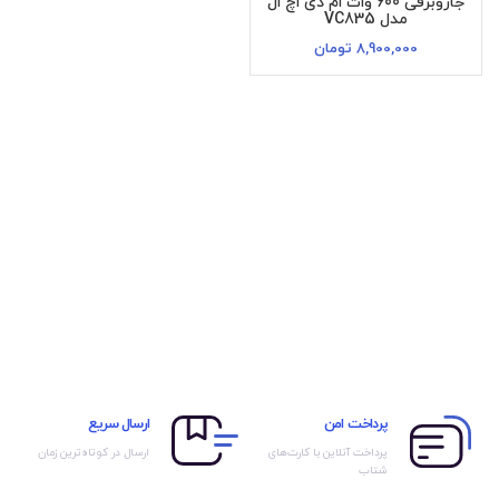
جاروبرقی 600 وات ام دی اچ ال
مدل VC835
8,900,000
تومان
پرداخت امن
ارسال سریع
پرداخت آنلاین با کارت‌های
ارسال در کوتاه‌ترین زمان
شتاب