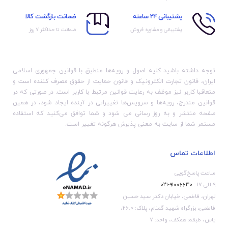
پشتیبانی 24 ساعته
ضمانت بازگشت کالا
پشتیبانی و مشاوره فروش
ضمانت تا حداکثر ۷ روز
توجه داشته باشید کلیه اصول و رویه‏‌ها منطبق با قوانین جمهوری اسلامی
ایران، قانون تجارت الکترونیک و قانون حمایت از حقوق مصرف کننده است و
متعاقبا کاربر نیز موظف به رعایت قوانین مرتبط با کاربر است. در صورتی که در
قوانین مندرج، رویه‏‌ها و سرویس‏‌ها تغییراتی در آینده ایجاد شود، در همین
صفحه منتشر و به روز رسانی می شود و شما توافق می‏‌کنید که استفاده
مستمر شما از سایت به معنی پذیرش هرگونه تغییر است.
اطلاعات تماس
ساعت پاسخ‌گویی
۹ الی ۱۷ :
۹۱۰۰۶۶۳۰-۰۲۱
تهران، فاطمی، خیابان دکتر سید حسین
فاطمی، بزرگراه شهید گمنام، پلاک: 26.0،
یاس، طبقه: همکف، واحد: 7