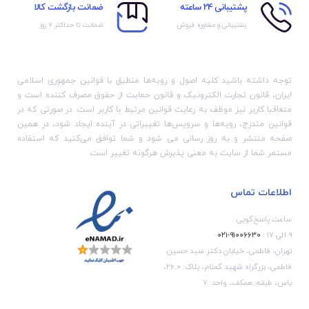
پشتیبانی 24 ساعته
ضمانت بازگشت کالا
پشتیبانی و مشاوره فروش
ضمانت تا حداکثر ۷ روز
توجه داشته باشید کلیه اصول و رویه‏‌ها منطبق با قوانین جمهوری اسلامی
ایران، قانون تجارت الکترونیک و قانون حمایت از حقوق مصرف کننده است و
متعاقبا کاربر نیز موظف به رعایت قوانین مرتبط با کاربر است. در صورتی که در
قوانین مندرج، رویه‏‌ها و سرویس‏‌ها تغییراتی در آینده ایجاد شود، در همین
صفحه منتشر و به روز رسانی می شود و شما توافق می‏‌کنید که استفاده
مستمر شما از سایت به معنی پذیرش هرگونه تغییر است.
اطلاعات تماس
ساعت پاسخ‌گویی
۹ الی ۱۷ :
۹۱۰۰۶۶۳۰-۰۲۱
تهران، فاطمی، خیابان دکتر سید حسین
فاطمی، بزرگراه شهید گمنام، پلاک: 26.0،
یاس، طبقه: همکف، واحد: 7