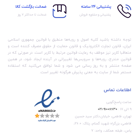
پشتیبانی 24 ساعته
ضمانت بازگشت کالا
پشتیبانی و مشاوره فروش
ضمانت تا حداکثر ۷ روز
توجه داشته باشید کلیه اصول و رویه‏‌ها منطبق با قوانین جمهوری اسلامی
ایران، قانون تجارت الکترونیک و قانون حمایت از حقوق مصرف کننده است و
متعاقبا کاربر نیز موظف به رعایت قوانین مرتبط با کاربر است. در صورتی که در
قوانین مندرج، رویه‏‌ها و سرویس‏‌ها تغییراتی در آینده ایجاد شود، در همین
صفحه منتشر و به روز رسانی می شود و شما توافق می‏‌کنید که استفاده
مستمر شما از سایت به معنی پذیرش هرگونه تغییر است.
اطلاعات تماس
ساعت پاسخ‌گویی
۹ الی ۱۷ :
۹۱۰۰۶۶۳۰-۰۲۱
تهران، فاطمی، خیابان دکتر سید حسین
فاطمی، بزرگراه شهید گمنام، پلاک: 26.0،
یاس، طبقه: همکف، واحد: 7