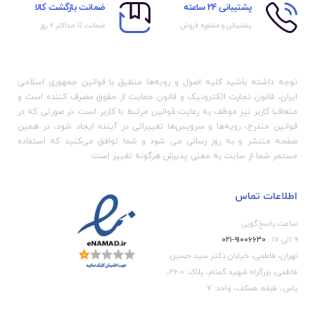
پشتیبانی 24 ساعته
ضمانت بازگشت کالا
پشتیبانی و مشاوره فروش
ضمانت تا حداکثر ۷ روز
توجه داشته باشید کلیه اصول و رویه‏‌ها منطبق با قوانین جمهوری اسلامی
ایران، قانون تجارت الکترونیک و قانون حمایت از حقوق مصرف کننده است و
متعاقبا کاربر نیز موظف به رعایت قوانین مرتبط با کاربر است. در صورتی که در
قوانین مندرج، رویه‏‌ها و سرویس‏‌ها تغییراتی در آینده ایجاد شود، در همین
صفحه منتشر و به روز رسانی می شود و شما توافق می‏‌کنید که استفاده
مستمر شما از سایت به معنی پذیرش هرگونه تغییر است.
اطلاعات تماس
ساعت پاسخ‌گویی
۹ الی ۱۷ :
۹۱۰۰۶۶۳۰-۰۲۱
تهران، فاطمی، خیابان دکتر سید حسین
فاطمی، بزرگراه شهید گمنام، پلاک: 26.0،
یاس، طبقه: همکف، واحد: 7