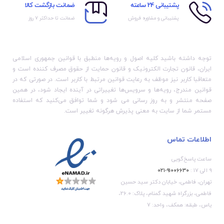
پشتیبانی 24 ساعته
ضمانت بازگشت کالا
پشتیبانی و مشاوره فروش
ضمانت تا حداکثر ۷ روز
توجه داشته باشید کلیه اصول و رویه‏‌ها منطبق با قوانین جمهوری اسلامی
ایران، قانون تجارت الکترونیک و قانون حمایت از حقوق مصرف کننده است و
متعاقبا کاربر نیز موظف به رعایت قوانین مرتبط با کاربر است. در صورتی که در
قوانین مندرج، رویه‏‌ها و سرویس‏‌ها تغییراتی در آینده ایجاد شود، در همین
صفحه منتشر و به روز رسانی می شود و شما توافق می‏‌کنید که استفاده
مستمر شما از سایت به معنی پذیرش هرگونه تغییر است.
اطلاعات تماس
ساعت پاسخ‌گویی
۹ الی ۱۷ :
۹۱۰۰۶۶۳۰-۰۲۱
تهران، فاطمی، خیابان دکتر سید حسین
فاطمی، بزرگراه شهید گمنام، پلاک: 26.0،
یاس، طبقه: همکف، واحد: 7