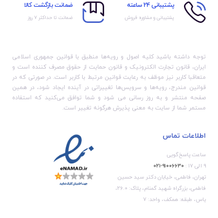
پشتیبانی 24 ساعته
ضمانت بازگشت کالا
پشتیبانی و مشاوره فروش
ضمانت تا حداکثر ۷ روز
توجه داشته باشید کلیه اصول و رویه‏‌ها منطبق با قوانین جمهوری اسلامی
ایران، قانون تجارت الکترونیک و قانون حمایت از حقوق مصرف کننده است و
متعاقبا کاربر نیز موظف به رعایت قوانین مرتبط با کاربر است. در صورتی که در
قوانین مندرج، رویه‏‌ها و سرویس‏‌ها تغییراتی در آینده ایجاد شود، در همین
صفحه منتشر و به روز رسانی می شود و شما توافق می‏‌کنید که استفاده
مستمر شما از سایت به معنی پذیرش هرگونه تغییر است.
اطلاعات تماس
ساعت پاسخ‌گویی
۹ الی ۱۷ :
۹۱۰۰۶۶۳۰-۰۲۱
تهران، فاطمی، خیابان دکتر سید حسین
فاطمی، بزرگراه شهید گمنام، پلاک: 26.0،
یاس، طبقه: همکف، واحد: 7