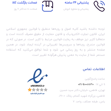
پشتیبانی 24 ساعته
ضمانت بازگشت کالا
پشتیبانی و مشاوره فروش
ضمانت تا حداکثر ۷ روز
توجه داشته باشید کلیه اصول و رویه‏‌ها منطبق با قوانین جمهوری اسلامی
ایران، قانون تجارت الکترونیک و قانون حمایت از حقوق مصرف کننده است و
متعاقبا کاربر نیز موظف به رعایت قوانین مرتبط با کاربر است. در صورتی که در
قوانین مندرج، رویه‏‌ها و سرویس‏‌ها تغییراتی در آینده ایجاد شود، در همین
صفحه منتشر و به روز رسانی می شود و شما توافق می‏‌کنید که استفاده
مستمر شما از سایت به معنی پذیرش هرگونه تغییر است.
اطلاعات تماس
ساعت پاسخ‌گویی
۹ الی ۱۷ :
۹۱۰۰۶۶۳۰-۰۲۱
تهران، فاطمی، خیابان دکتر سید حسین
فاطمی، بزرگراه شهید گمنام، پلاک: 26.0،
یاس، طبقه: همکف، واحد: 7