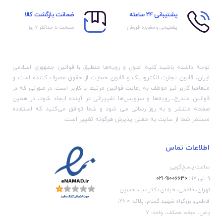
پشتیبانی 24 ساعته
ضمانت بازگشت کالا
پشتیبانی و مشاوره فروش
ضمانت تا حداکثر ۷ روز
توجه داشته باشید کلیه اصول و رویه‏‌ها منطبق با قوانین جمهوری اسلامی
ایران، قانون تجارت الکترونیک و قانون حمایت از حقوق مصرف کننده است و
متعاقبا کاربر نیز موظف به رعایت قوانین مرتبط با کاربر است. در صورتی که در
قوانین مندرج، رویه‏‌ها و سرویس‏‌ها تغییراتی در آینده ایجاد شود، در همین
صفحه منتشر و به روز رسانی می شود و شما توافق می‏‌کنید که استفاده
مستمر شما از سایت به معنی پذیرش هرگونه تغییر است.
اطلاعات تماس
ساعت پاسخ‌گویی
۹ الی ۱۷ :
۹۱۰۰۶۶۳۰-۰۲۱
تهران، فاطمی، خیابان دکتر سید حسین
فاطمی، بزرگراه شهید گمنام، پلاک: 26.0،
یاس، طبقه: همکف، واحد: 7