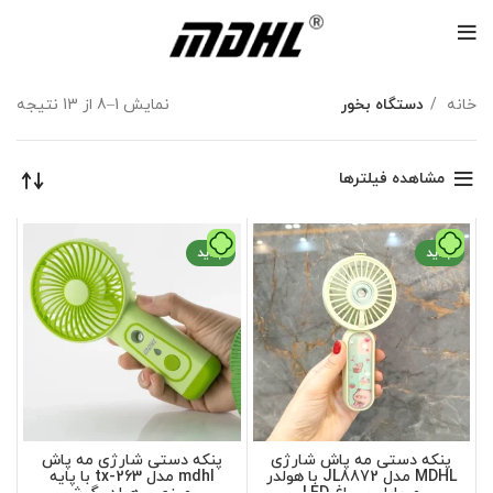
خانه
دستگاه بخور
نمایش 1–8 از 13 نتیجه
مشاهده فیلترها
جدید
جدید
پنکه دستی مه پاش شارژی
پنکه دستی شارژی مه پاش
MDHL مدل JL8872 با هولدر
mdhl مدل tx-263 با پایه