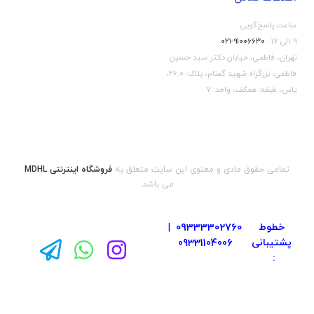
ساعت پاسخ‌گویی
۹ الی ۱۷ :
۹۱۰۰۶۶۳۰-۰۲۱
تهران، فاطمی، خیابان دکتر سید حسین
فاطمی، بزرگراه شهید گمنام، پلاک: 26.0،
یاس، طبقه: همکف، واحد: 7
تمامی حقوق مادی و معنوی این سایت متعلق به
فروشگاه اینترنتی MDHL
می باشد.
خطوط
09333302760
|
پشتیبانی
09331104006
: