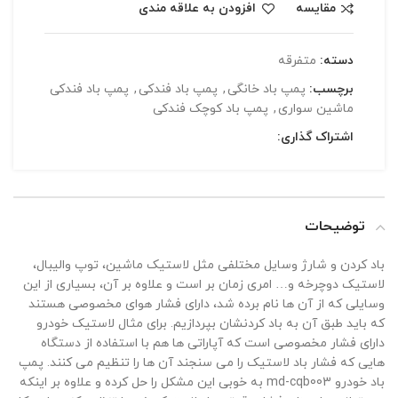
مقایسه
افزودن به علاقه مندی
دسته:
متفرقه
برچسب:
پمپ باد خانگی
,
پمپ باد فندکی
,
پمپ باد فندکی
ماشین سواری
,
پمپ باد کوچک فندکی
اشتراک گذاری:
توضیحات
باد کردن و شارژ وسایل مختلفی مثل لاستیک ماشین، توپ والیبال،
لاستیک دوچرخه و… امری زمان بر است و علاوه بر آن، بسیاری از این
وسایلی که از آن ها نام برده شد، دارای فشار هوای مخصوصی هستند
که باید طبق آن به باد کردنشان بپردازیم. برای مثال لاستیک خودرو
دارای فشار مخصوصی است که آپاراتی ها هم با استفاده از دستگاه
هایی که فشار باد لاستیک را می سنجند آن ها را تنظیم می کنند. پمپ
باد خودرو md-cqb003 به خوبی این مشکل را حل کرده و علاوه بر اینکه