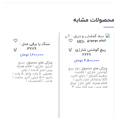
محصولات مشابه
اتمام موجودی
اتمام موجودی
سنگ پا برقی مدل MD-
3789
پیچ گوشتی شارژی MD-
8728
1,600,000
تومان
4,500,000
تومان
ویژگی های محصول:
منبع
انرژی: شارژی / اقلام همراه:
ویژگی های محصول:
نوع پیچ
برس تمیز کننده / توان
گوشتی: شارژی / قابلیت
مصرفی: 5 وات ولتاز: 5 ولت /
تنظیم گشتاور / دارای لامپ
باتری 500 میلی آمپر ساعت /
LED ونشانگر شارژ باتری /
طراحی آرگونومیک /
اقلام همراه: کابل شارژ -چراغ
قوه مینی چند کاره سایز 3
نظام 10 میلی متر /نوع سه
نظام: اتوماتیک / بازه گردش
آزاد: 0-500 / سرعت حرکت
آزاد: 10 / دارای باتری ۲۰۰۰mAh