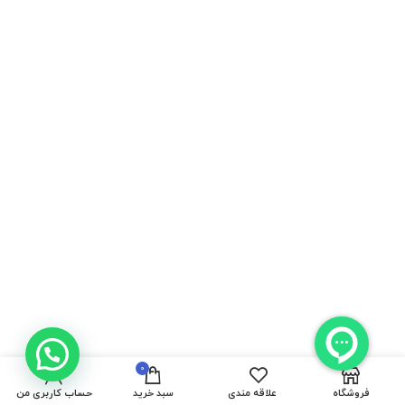
در انبار
پمپ باد خودرو
موجود
0
3,100,000
تومان
نمی
md-cqb003
فروشگاه
علاقه مندی
سبد خرید
حساب کاربری من
باشد